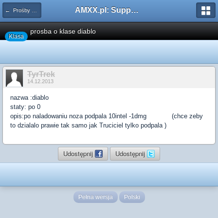
AMXX.pl: Support AMX Mod X i SourceMod
← Prośby o Klasę/Perk
prosba o klase diablo
Klasa
TyrTrek
14.12.2013
nazwa :diablo
staty: po 0
opis:po naladowaniu noza podpala 10intel -1dmg (chce zeby
to dzialalo prawie tak samo jak Truciciel tylko podpala )
Udostępnij
Udostępnij
Pełna wersja
Polski