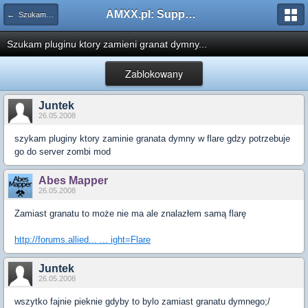
AMXX.pl: Support AMX Mod X i SourceMod
← Szukam pluginu
Szukam pluginu ktory zamieni granat dymny...
Zablokowany
Juntek
26.05.2008
szykam pluginy ktory zaminie granata dymny w flare gdzy potrzebuje
go do server zombi mod
Abes Mapper
26.05.2008
Zamiast granatu to może nie ma ale znalazłem samą flarę
http://forums.allied... ... ight=Flare
Juntek
26.05.2008
wszytko fajnie pieknie gdyby to bylo zamiast granatu dymnego;/