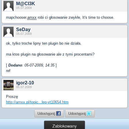
M@CI3K
05.07.2009
mapchooser.
amxx
robi ci głosowanie zwykłe, It's time to choose.
SeDay
05.07.2009
ok, tylko troche lipny ten plugin bo nie działa.
ma ktos plugin na głosowanie ale z tymi procentami?
[
Dodano
: 05-07-2009, 14:35
]
ref
igor2-10
05.07.2009
Proszę
http://amxx.pl/topic...leo-vt10654.htm
Udostępnij
Udostępnij
Zablokowany