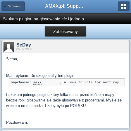
AMXX.pl: Support AMX Mod X i SourceMod
← Szukam pluginu
Szukam pluginu na głosowanie z% i jedno p...
Zablokowany
SeDay
05.07.2009
Siema,
Mam pytanie. Do czego służy ten plugin
mapchooser.
amxx
		; allows to vote for next map
I szukam jednego pluginu który kilka minut przed końcem mapy
bedzie robił głosowanie ale takie głosowanie z procentami. Myśle ze
wiecie o co mi chodzi. I zeby było po POLSKU.
Pozdrawiam.