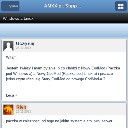
AMXX.pl: Support AMX Mod X i SourceMod
← Pytania
Windows a Linux
Uczę się
23.11.2013
Witam,
Jestem świeży i mam pytanie, o co chodzi z Nowy CodMod (Paczka
pod Windows-a) a Nowy CodMod (Paczka pod Linux-a) i jeszcze
jedno czym rózni się Stary CodMod od nowego CodMod-a ?
Lecą
+
Rivit
23.11.2013
paczka w zaleznosci od tego na jakim systemie stoi twoj serwer.