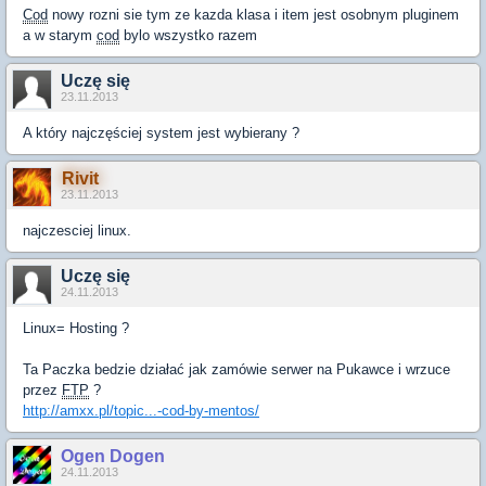
Cod
nowy rozni sie tym ze kazda klasa i item jest osobnym pluginem
a w starym
cod
bylo wszystko razem
Uczę się
23.11.2013
A który najczęściej system jest wybierany ?
Rivit
23.11.2013
najczesciej linux.
Uczę się
24.11.2013
Linux= Hosting ?
Ta Paczka bedzie działać jak zamówie serwer na Pukawce i wrzuce
przez
FTP
?
http://amxx.pl/topic...-cod-by-mentos/
Ogen Dogen
24.11.2013