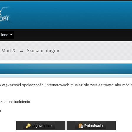
Inne
 Mod X
→
Szukam pluginu
 większości społeczności internetowych musisz się zarejestrować aby móc od
zne uaktualnienia
h