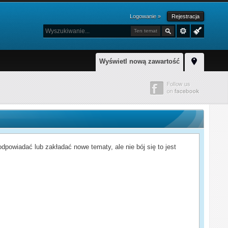
Logowanie »
Rejestracja
Ten temat
Wyświetl nową zawartość
powiadać lub zakładać nowe tematy, ale nie bój się to jest