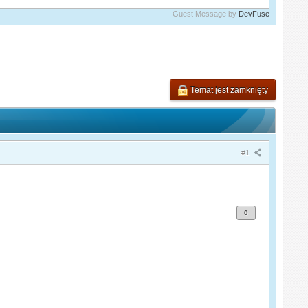
Guest Message by
DevFuse
Temat jest zamknięty
#1
0