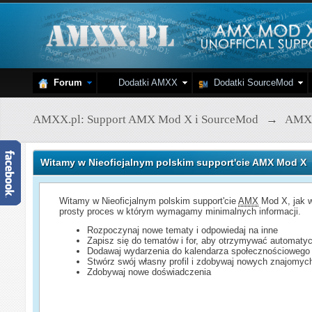
Forum
Dodatki AMXX
Dodatki SourceMod
AMXX.pl: Support AMX Mod X i SourceMod
→
AMX
Witamy w Nieoficjalnym polskim support'cie AMX Mod X
Witamy w Nieoficjalnym polskim support'cie
AMX
Mod X, jak w
prosty proces w którym wymagamy minimalnych informacji.
Rozpoczynaj nowe tematy i odpowiedaj na inne
Zapisz się do tematów i for, aby otrzymywać automatyc
Dodawaj wydarzenia do kalendarza społecznościowego
Stwórz swój własny profil i zdobywaj nowych znajomyc
Zdobywaj nowe doświadczenia