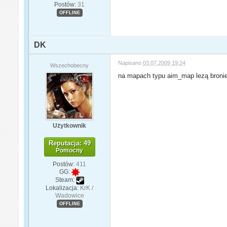
Postów:
31
OFFLINE
DK
Napisano
03.07.2009 19:24
Wszechobecny
na mapach typu aim_map lezą bronie 
Użytkownik
Reputacja: 49
Pomocny
Postów:
411
GG:
Steam:
Lokalizacja:
KrK /
Wadowice
OFFLINE