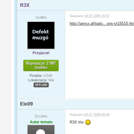
R3X
Napisano
03.07.2009 20:37
Godlike
http://amxx.pl/topic...ons-vt15515.h
Przyjaciel
Reputacja: 2 987
Godlike
Postów:
4 248
Lokalizacja:
Nie
OFFLINE
Elo09
Napisano
04.07.2009 09:48
Życzliwy
Autor tematu
R3X thx