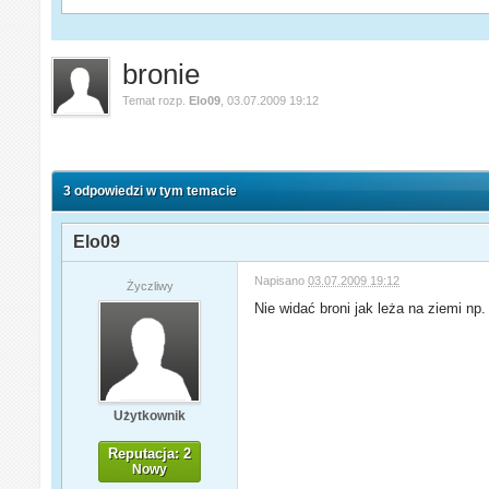
bronie
Temat rozp.
Elo09
,
03.07.2009 19:12
3 odpowiedzi w tym temacie
Elo09
Napisano
03.07.2009 19:12
Życzliwy
Nie widać broni jak leża na ziemi n
Użytkownik
Reputacja: 2
Nowy