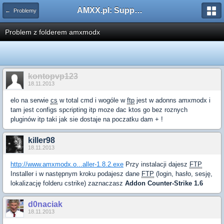
AMXX.pl: Support AMX Mod X i SourceMod
← Problemy
Problem z folderem amxmodx
kontopvp123
18.11.2013
elo na serwie
cs
w total cmd i wogóle w
ftp
jest w adonns amxmodx i
tam jest configs spcripting itp moze dac ktos go bez roznych
pluginów itp taki jak sie dostaje na poczatku dam + !
killer98
18.11.2013
http://www.amxmodx.o...aller-1.8.2.exe
Przy instalacji dajesz
FTP
Installer i w następnym kroku podajesz dane
FTP
(login, hasło, sesję,
lokalizację folderu cstrike) zaznaczasz
Addon Counter-Strike 1.6
d0naciak
18.11.2013