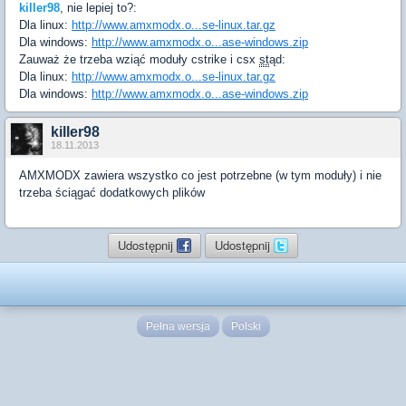
killer98
, nie lepiej to?:
Dla linux:
http://www.amxmodx.o...se-linux.tar.gz
Dla windows:
http://www.amxmodx.o...ase-windows.zip
Zauważ że trzeba wziąć moduły cstrike i csx
st
ąd:
Dla linux:
http://www.amxmodx.o...se-linux.tar.gz
Dla windows:
http://www.amxmodx.o...ase-windows.zip
killer98
18.11.2013
AMXMODX zawiera wszystko co jest potrzebne (w tym moduły) i nie
trzeba ściągać dodatkowych plików
Udostępnij
Udostępnij
Pełna wersja
Polski