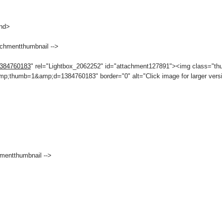
end>
chmentthumbnail -->
=1384760183
" rel="Lightbox_2062252" id="attachment127891"><img class="thu
;thumb=1&amp;d=1384760183" border="0" alt="Click image for larger vers
mentthumbnail -->