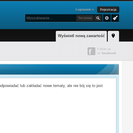
Logowanie »
Rejestracja
Ten temat
Wyświetl nową zawartość
powiadać lub zakładać nowe tematy, ale nie bój się to jest