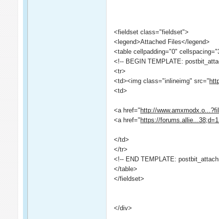
<fieldset class="fieldset">
<legend>Attached Files</legend>
<table cellpadding="0" cellspacing="
<!-- BEGIN TEMPLATE: postbit_atta
<tr>
<td><img class="inlineimg" src="
htt
<td>
<a href="
http://www.amxmodx.o...?fi
<a href="
https://forums.allie...38;d
</td>
</tr>
<!-- END TEMPLATE: postbit_attach
</table>
</fieldset>
</div>