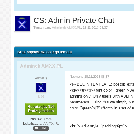
CS: Admin Private Chat
Temat rozp.
Adminek AMXX.PL
,
18.11.2013 08:37
Brak odpowiedzi do tego tematu
Adminek AMXX.PL
Napisano
18.11.2013 08:37
Admin :)
<!-- BEGIN TEMPLATE: postbit_exter
<div><u><b><font color="green">Descr
admins only. Only users with ADMIN_C
Bot
parameters. Using this we simply put
Reputacja: 156
color="green">[P]</font> in start of 
Profesjonalista
Postów:
7 530
Lokalizacja:
AMXX.PL
<br /> <div style="padding:6px">
OFFLINE