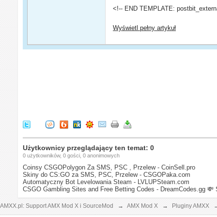
<!-- END TEMPLATE: postbit_externa
Wyświetl pełny artykuł
Użytkownicy przeglądający ten temat: 0
0 użytkowników, 0 gości, 0 anonimowych
Coinsy CSGOPolygon Za SMS, PSC , Przelew - CoinSell.pro
Skiny do CS:GO za SMS, PSC, Przelew - CSGOPaka.com
Automatyczny Bot Levelowania Steam - LVLUPSteam.com
CSGO Gambling Sites and Free Betting Codes - DreamCodes.gg
💸 
AMXX.pl: Support AMX Mod X i SourceMod
→
AMX Mod X
→
Pluginy AMXX