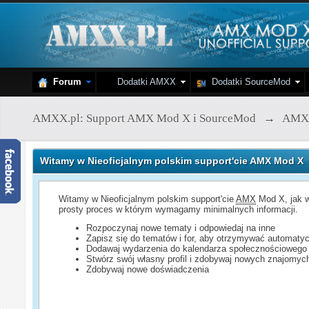
Forum
Dodatki AMXX
Dodatki SourceMod
AMXX.pl: Support AMX Mod X i SourceMod
→
AMX
Witamy w Nieoficjalnym polskim support'cie AMX Mod X
Witamy w Nieoficjalnym polskim support'cie
AMX
Mod X, jak w
prosty proces w którym wymagamy minimalnych informacji.
Rozpoczynaj nowe tematy i odpowiedaj na inne
Zapisz się do tematów i for, aby otrzymywać automatyc
Dodawaj wydarzenia do kalendarza społecznościowego
Stwórz swój własny profil i zdobywaj nowych znajomyc
Zdobywaj nowe doświadczenia