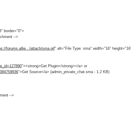
3" border="0">
chment -->
ps://forums.allie.../attach/sma.gif
" alt="File Type: sma" width="16" height="16"
le_id=127890
"><strong>Get Plugin</strong></a> or
=1384759936
">Get Source</a> (admin_private_chat.sma - 1.2 KB)
ment -->