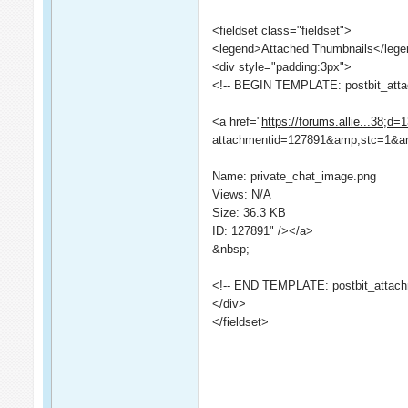
<fieldset class="fieldset">
<legend>Attached Thumbnails</leg
<div style="padding:3px">
<!-- BEGIN TEMPLATE: postbit_atta
<a href="
https://forums.allie...38;d
attachmentid=127891&amp;stc=1&amp
Name: private_chat_image.png
Views: N/A
Size: 36.3 KB
ID: 127891" /></a>
&nbsp;
<!-- END TEMPLATE: postbit_attach
</div>
</fieldset>