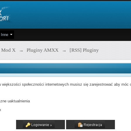
Inne
 Mod X
→
Pluginy AMXX
→
[RSS] Pluginy
 większości społeczności internetowych musisz się zarejestrować aby móc od
zne uaktualnienia
h