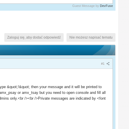
Guest Message by
DevFuse
Zaloguj się, aby dodać odpowiedź
Nie możesz napisać tematu
#1
pe &quot;!&quot; then your message and it will be printed to
 amx_psay or amx_tsay but you need to open console and fill all
admins only.<br /><br />Private messages are indicated by <font