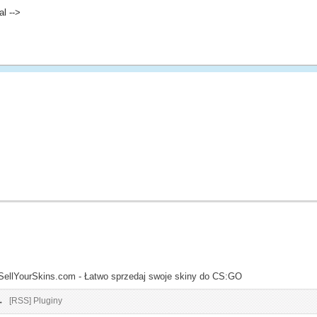
l -->
SellYourSkins.com - Łatwo sprzedaj swoje skiny do CS:GO
→
[RSS] Pluginy