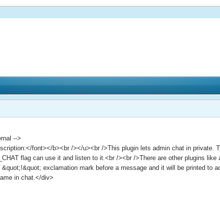
nal -->
iption:</font></b><br /></u><br />This plugin lets admin chat in private. Ty
HAT flag can use it and listen to it.<br /><br />There are other plugins like
 &quot;!&quot; exclamation mark before a message and it will be printed to 
name in chat.</div>