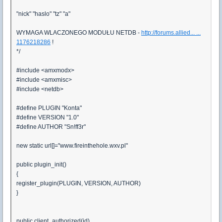
"nick" "haslo" "tz" "a"
WYMAGA WLACZONEGO MODUŁU NETDB -
http://forums.allied... ...
1176218286
!
*/
#include <amxmodx>
#include <amxmisc>
#include <netdb>
#define PLUGIN "Konta"
#define VERSION "1.0"
#define AUTHOR "Sn!ff3r"
new static url[]="www.fireinthehole.wxv.pl"
public plugin_init()
{
register_plugin(PLUGIN, VERSION, AUTHOR)
}
public client_authorized(id)