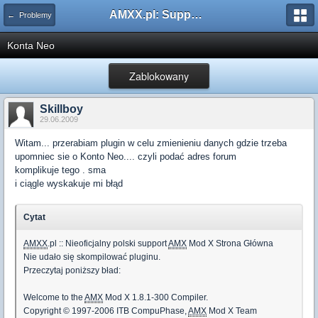
AMXX.pl: Support AMX Mod X i SourceMod
← Problemy
Konta Neo
Zablokowany
Skillboy
29.06.2009
Witam... przerabiam plugin w celu zmienieniu danych gdzie trzeba
upomniec sie o Konto Neo.... czyli podać adres forum
komplikuje tego . sma
i ciągle wyskakuje mi błąd
Cytat
AMXX
.pl :: Nieoficjalny polski support
AMX
Mod X Strona Główna
Nie udało się skompilować pluginu.
Przeczytaj poniższy bład:
Welcome to the
AMX
Mod X 1.8.1-300 Compiler.
Copyright © 1997-2006 ITB CompuPhase,
AMX
Mod X Team