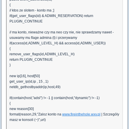
{
// ktos ze slotem - konto ma ;]
if(get_user_flags(id) & ADMIN_RESERVATION) return
PLUGIN_CONTINUE
// ma konto, nieważne czy ma neo czy nie, nie sprawdzamy nawet -
usuwamy mu flage admina (t) i przerywamy
if(access(id,ADMIN_LEVEL_H) && access(id,ADMIN_USER))
{
remove_user_flags(id,ADMIN_LEVEL_H)
return PLUGIN_CONTINUE
}
new ip[16], host[50]
get_user_ip(id,ip , 15 , 1)
netdb_gethostbyaddr(ip,host,49)
if(contain(host,"adsl") != -1 || contain(host,"dynamic") != -1)
{
new reason[30]
format(reason,29,"Zaloz konto na
www.fireinthehole.wxv.pl
| Szczególy
masz w konsoli (~)",url)