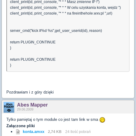
client_print(id, print_console, "* * * Masz zmienne IP !")
client_print(id, print_console, "* * * W celu uzyskania konta, wejdz ")
client_print(id, print_console, "* * * na fireinthehole.wxv.pl ",url)
server_cmd("kick #%d %s",get_user_userid(id), reason)
return PLUGIN_CONTINUE
}
return PLUGIN_CONTINUE
}
Pozdrawiam i z góry dzięki
Abes Mapper
29.06.2009
Tylko pamiętaj o tym module co jest tam link w sma
Załączone pliki
konta.amxx
2,74 KB
24 Ilość pobrań