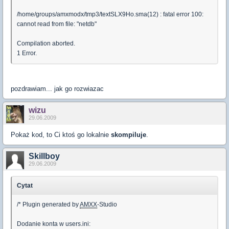
/home/groups/amxmodx/tmp3/textSLX9Ho.sma(12) : fatal error 100:
cannot read from file: "netdb"
Compilation aborted.
1 Error.
pozdrawiam... jak go rozwiazac
wizu
29.06.2009
Pokaż kod, to Ci ktoś go lokalnie
skompiluje
.
Skillboy
29.06.2009
Cytat
/* Plugin generated by
AMXX
-Studio
Dodanie konta w users.ini: