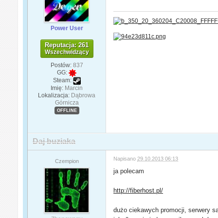
Power User
Reputacja: 261
Wszechwidzący
Postów:
837
GG:
Steam:
Imię:
Marcin
Lokalizacja:
Dąbrowa
Górnicza
OFFLINE
Daj buziaka
Napisano
29.10.2013 06:13
Czempion
ja polecam
http://fiberhost.pl/
dużo ciekawych promocji, serwery są 