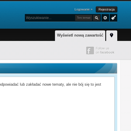
Logowanie »
Rejestracja
Ten temat
Wyświetl nową zawartość
powiadać lub zakładać nowe tematy, ale nie bój się to jest