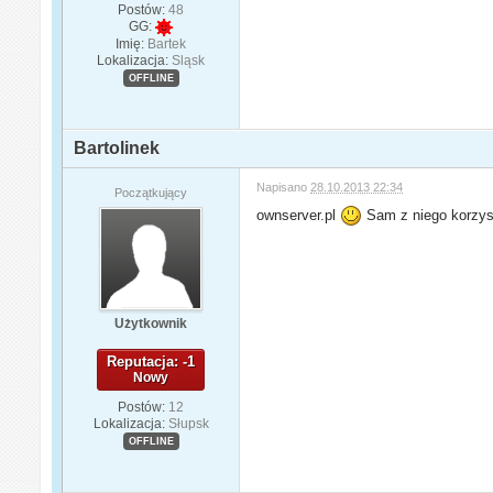
Postów:
48
GG:
Imię:
Bartek
Lokalizacja:
Sląsk
OFFLINE
Bartolinek
Napisano
28.10.2013 22:34
Początkujący
ownserver.pl
Sam z niego korzys
Użytkownik
Reputacja: -1
Nowy
Postów:
12
Lokalizacja:
Słupsk
OFFLINE