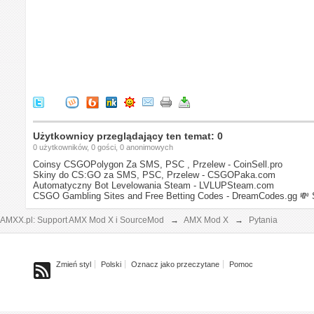
Użytkownicy przeglądający ten temat: 0
0 użytkowników, 0 gości, 0 anonimowych
Coinsy CSGOPolygon Za SMS, PSC , Przelew - CoinSell.pro
Skiny do CS:GO za SMS, PSC, Przelew - CSGOPaka.com
Automatyczny Bot Levelowania Steam - LVLUPSteam.com
CSGO Gambling Sites and Free Betting Codes - DreamCodes.gg
💸 
AMXX.pl: Support AMX Mod X i SourceMod
→
AMX Mod X
→
Pytania
Zmień styl
Polski
Oznacz jako przeczytane
Pomoc