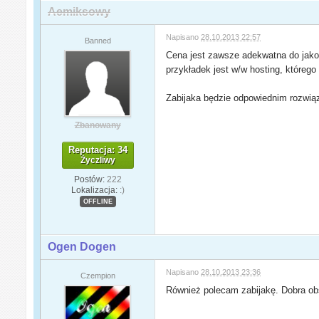
Aemiksowy
Napisano
28.10.2013 22:57
Banned
Cena jest zawsze adekwatna do jakośc
przykładek jest w/w hosting, którego
Zabijaka będzie odpowiednim rozwiąz
Zbanowany
Reputacja: 34
Życzliwy
Postów:
222
Lokalizacja:
:)
OFFLINE
Ogen Dogen
Napisano
28.10.2013 23:36
Czempion
Również polecam zabijakę. Dobra obsł