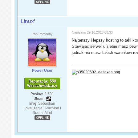
OFFLINE
Linux'
Napisano
29.10.2013 08:33
Pan Pomocny
Najtanszy i lepszy hosting to taki k
Stawiajac serwer u siebie masz pewno
jednak nie masz takich warunkow row
Power User
Reputacja: 550
Wszechwiedzący
Postów:
1 501
Steam:
Imię:
Sebastian
Lokalizacja:
AmxMod i
SourceMod
OFFLINE