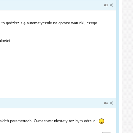
#3
, to godzisz się automatycznie na gorsze warunki, czego
akości.
#4
niskich parametrach. Ownserwer niestety też bym odrzucił