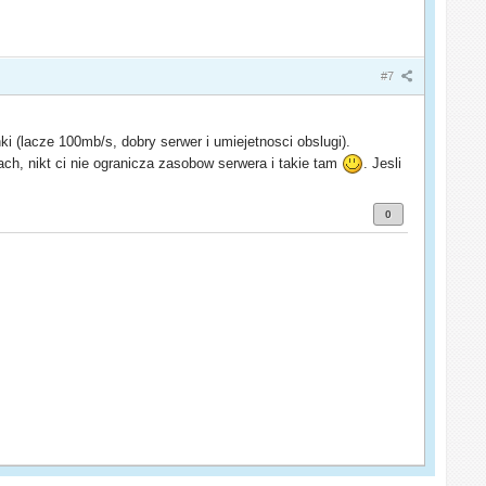
#7
ki (lacze 100mb/s, dobry serwer i umiejetnosci obslugi).
ach, nikt ci nie ogranicza zasobow serwera i takie tam
. Jesli
0