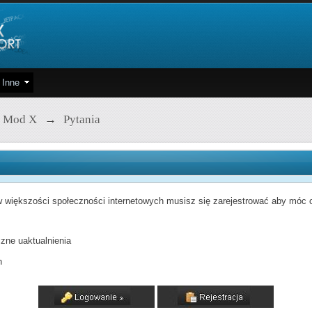
Inne
 Mod X
→
Pytania
 większości społeczności internetowych musisz się zarejestrować aby móc od
zne uaktualnienia
h