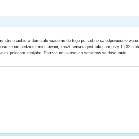
tory stoi u ciebie w domu ale wiadomo do tego potrzebne sa odpowiednie warun
sc ze nie bedziesz miec awarii, koszt serwera jest taki sam przy 1 i 32 slot
niez polecam zabijake. Patrzac na jakosc ich serwerow sa dosc tanie.