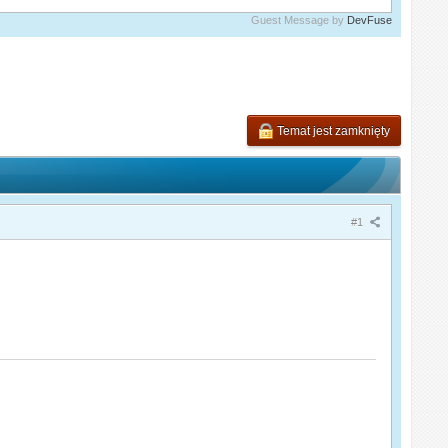
Guest Message by
DevFuse
Temat jest zamknięty
#1