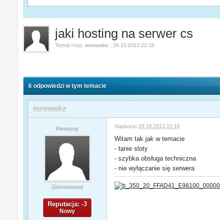
jaki hosting na serwer cs
Temat rozp.
mrowekz
,
28.10.2013 22:18
6 odpowiedzi w tym temacie
mrowekz
Napisano
28.10.2013 22:18
Pomocny
Witam tak jak w temacie
- tanie sloty
- szybka obsługa techniczna
- nie wyłączanie się serwera
Zbanowany
Reputacja: -3
Nowy