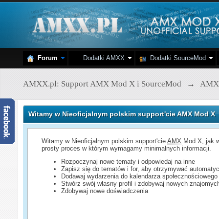
Forum
Dodatki AMXX
Dodatki SourceMod
AMXX.pl: Support AMX Mod X i SourceMod
→
AMX
Witamy w Nieoficjalnym polskim support'cie AMX Mod X
Witamy w Nieoficjalnym polskim support'cie
AMX
Mod X, jak w
prosty proces w którym wymagamy minimalnych informacji.
Rozpoczynaj nowe tematy i odpowiedaj na inne
Zapisz się do tematów i for, aby otrzymywać automatyc
Dodawaj wydarzenia do kalendarza społecznościowego
Stwórz swój własny profil i zdobywaj nowych znajomyc
Zdobywaj nowe doświadczenia