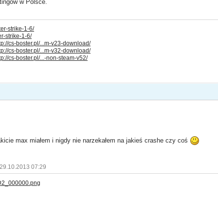
stingów w Polsce.
.ter-strike-1-6/
ter-strike-1-6/
tp://cs-boster.pl/...m-v23-download/
tp://cs-boster.pl/...m-v32-download/
tp://cs-boster.pl/...-non-steam-v52/
akicie max miałem i nigdy nie narzekałem na jakieś crashe czy coś
 29.10.2013 07:29