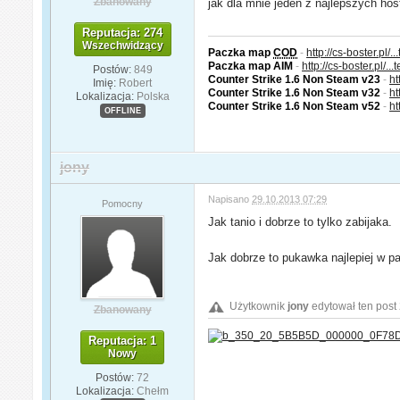
Zbanowany
jak dla mnie jeden z najlepszych ho
Reputacja: 274
Wszechwidzący
Paczka map
COD
-
http://cs-boster.pl/..
Paczka map AIM
-
http://cs-boster.pl/...
Postów:
849
Counter Strike 1.6 Non Steam v23
-
ht
Imię:
Robert
Counter Strike 1.6 Non Steam v32
-
ht
Lokalizacja:
Polska
Counter Strike 1.6 Non Steam v52
-
ht
OFFLINE
jony
Napisano
29.10.2013 07:29
Pomocny
Jak tanio i dobrze to tylko zabijaka.
Jak dobrze to pukawka najlepiej w p
Użytkownik
jony
edytował ten post
Zbanowany
Reputacja: 1
Nowy
Postów:
72
Lokalizacja:
Chełm