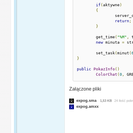
if
(
aktywne
)
{
		server_
return
;
}
	get_time
(
"%M"
,
 
new
 minuta 
=
 st
	set_task
(
minut
(
}
public
PokazInfo
()
ColorChat
(
0
,
 GR
Załączone pliki
expog.sma
1,53 KB
24 Ilość pob
expog.amxx