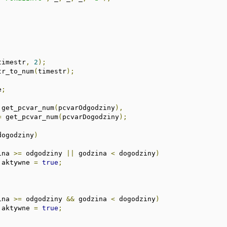
timestr
,
2
);
tr_to_num
(
timestr
);
e
;
 get_pcvar_num
(
pcvarOdgodziny
),
=
 get_pcvar_num
(
pcvarDogodziny
);
dogodziny
)
ina 
>=
 odgodziny 
||
 godzina 
<
 dogodziny
)
			aktywne 
=
true
;
ina 
>=
 odgodziny 
&&
 godzina 
<
 dogodziny
)
			aktywne 
=
true
;