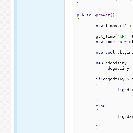
}
public
Sprawdz
()
{
new
 timestr
[
3
];
	get_time
(
"%H"
,
 
new
 godzina 
=
 s
new
bool
:
aktywn
new
 odgodziny 
=
	     dogodziny 
if
(
odgodziny 
>
 
{
if
(
godz
}
else
{
if
(
godz
}