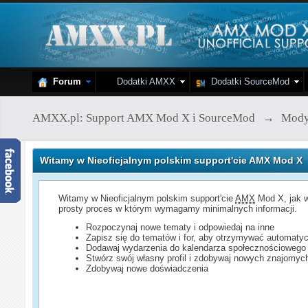
Forum
Dodatki AMXX
Dodatki SourceMod
AMXX.pl: Support AMX Mod X i SourceMod
→
Mod
Witamy w Nieoficjalnym polskim support'cie AMX Mod X
Witamy w Nieoficjalnym polskim support'cie
AMX
Mod X, jak w
prosty proces w którym wymagamy minimalnych informacji.
Rozpoczynaj nowe tematy i odpowiedaj na inne
Zapisz się do tematów i for, aby otrzymywać automatyc
Dodawaj wydarzenia do kalendarza społecznościowego
Stwórz swój własny profil i zdobywaj nowych znajomyc
Zdobywaj nowe doświadczenia