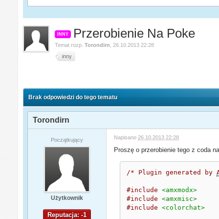
Przerobienie Na Poke
INNY
Temat rozp.
Torondirn
,
26.10.2013 22:28
inny
Brak odpowiedzi do tego tematu
Torondirn
Napisano
26.10.2013 22:28
Początkujący
Proszę o przerobienie tego z coda 
/* Plugin generated by 
#include
<amxmodx>
Użytkownik
#include
<amxmisc>
#include
<colorchat>
Reputacja: -1