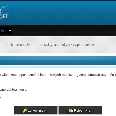
Inne
y
→
Inne mody
→
Prośby o modyfikacje modów
 większości społeczności internetowych musisz się zarejestrować aby móc od
zne uaktualnienia
h