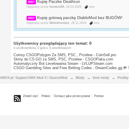
Kupię Paczke Deathrun
INNY
Napisany przez
benko345
, 18.03.2025
inny
Kupię gotową paczkę DiabloMod bez BUGÓW!
INNY
Napisany przez
Mefedroniarz
, 26.11.2024
inny
Użytkownicy przeglądający ten temat: 0
0 użytkowników, 0 gości, 0 anonimowych
Coinsy CSGOPolygon Za SMS, PSC , Przelew - CoinSell.pro
Skiny do CS:GO za SMS, PSC, Przelew - CSGOPaka.com
Automatyczny Bot Levelowania Steam - LVLUPSteam.com
CSGO Gambling Sites and Free Betting Codes - DreamCodes.gg
💸 
AMXX.pl: Support AMX Mod X i SourceMod
→
Mody
→
Inne mody
→
Prośby
Zmień styl
Polski
Oznacz jako przeczytane
Pomoc