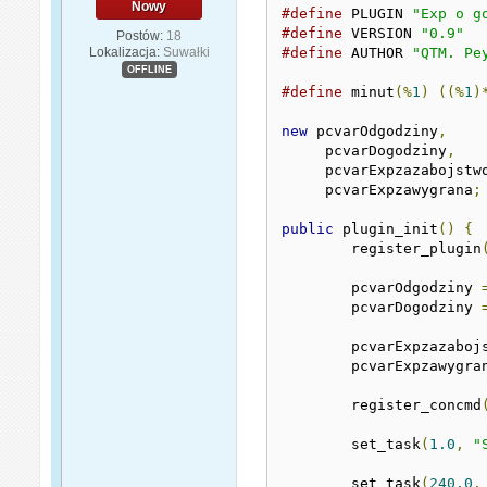
Nowy
#define
 PLUGIN 
"Exp o g
#define
 VERSION 
"0.9"
Postów:
18
Lokalizacja:
Suwałki
#define
 AUTHOR 
"QTM. Pe
OFFLINE
#define
 minut
(%
1
)
((%
1
)
new
 pcvarOdgodziny
,
     pcvarDogodziny
,
     pcvarExpzazabojstw
     pcvarExpzawygrana
;
public
 plugin_init
()
{
	register_plugin
	pcvarOdgodziny 
	pcvarDogodziny 
	pcvarExpzazaboj
	pcvarExpzawygra
	register_concmd
	set_task
(
1.0
,
"
	set_task
(
240.0
,