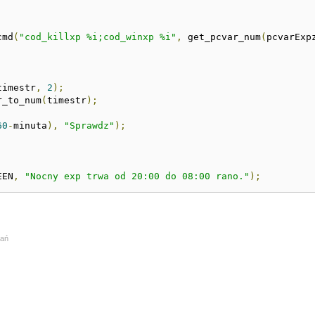
cmd
(
"cod_killxp %i;cod_winxp %i"
,
 get_pcvar_num
(
pcvarExp
timestr
,
2
);
r_to_num
(
timestr
);
60
-
minuta
),
"Sprawdz"
);
EEN
,
"Nocny exp trwa od 20:00 do 08:00 rano."
);
rań