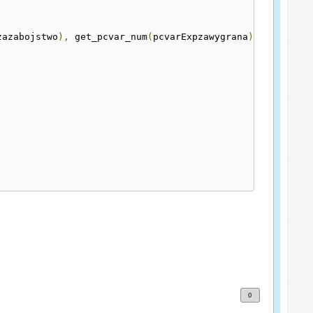
zazabojstwo
),
 get_pcvar_num
(
pcvarExpzawygrana
));
0