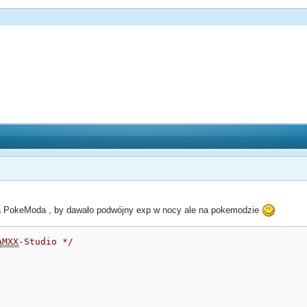
na PokeModa , by dawało podwójny exp w nocy ale na pokemodzie
AMXX
-Studio */