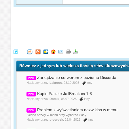
Również z jednym lub większą ilością słów kluczowych:
Zarządzanie serwerem z poziomu Discorda
INNY
Napisany przez
Lakrous
, 28.10.2025
inny
Kupie Paczke JailBreak cs 1.6
INNY
Napisany przez
Domix
, 06.07.2025
inny
Problem z wyświetlaniem nazw klas w menu
INNY
Błędne nazwy w menu przy wyborze klasy
Napisany przez
protypek
, 29.04.2025
inny