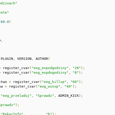
odzinach"
yote"
*
60.0
)
o
,
(
PLUGIN
,
 VERSION
,
 AUTHOR
)
=
 register_cvar
(
"eog_expodgodziny"
,
"20"
);
=
 register_cvar
(
"eog_expdogodziny"
,
"8"
);
stwo 
=
 register_cvar
(
"eog_killxp"
,
"60"
);
na 
=
 register_cvar
(
"eog_winxp"
,
"40"
);
(
"eog_przeladuj"
,
"Sprawdz"
,
 ADMIN_KICK
);
Sprawdz"
);
"PokazInfo"
,
 _
,
 _
,
 _
,
"b"
);