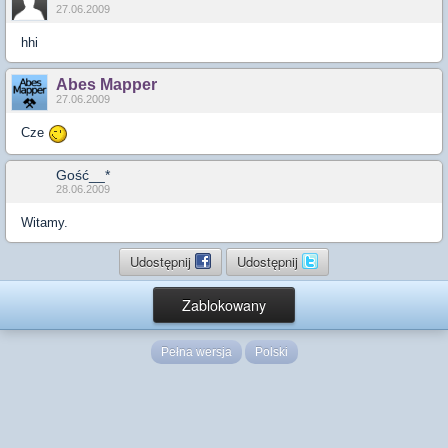
27.06.2009
hhi
Abes Mapper
27.06.2009
Cze
Gość__*
28.06.2009
Witamy.
Udostępnij
Udostępnij
Zablokowany
Pełna wersja
Polski