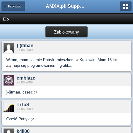
AMXX.pl: Support AMX Mod X i SourceMod
← Przywitaj się
Elo
Zablokowany
)-(itman
27.06.2009
Witam, mam na imię Patryk, mieszkam w Krakowie. Mam 16 lat.
Zajmuje się programowaniem i grafiką.
emblaze
27.06.2009
)-(itman
, cześć :>
TiTu$
27.06.2009
Cześć Patryk ;>
k4li00