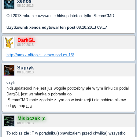
xenos
08.10.2013
Od 2013 roku nie używa sie hldsupdatetool tylko SteamCMD
Użytkownik
xenos
edytował ten post 08.10.2013 09:17
DarkGL
08.10.2013
http://amxx.pl/topic...amxx-pod-cs-16/
Supryk
08.10.2013
czyli
hldsupdatetool nie jest juz wogóle potrzebny ale w tym linku co podal
DargGL jest wzmianka o pobraniu go
SteamCMD robie zgodnie z tym co w instrukcji i nie pobiera plikow
od
cs
map
etc
Misiaczek ;c
08.10.2013
To robisz źle :F w poradniku(sprawdzałem przed chwilka) wszystko