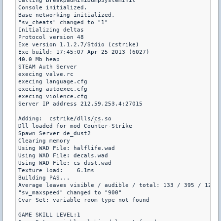
Calling BreakpadMiniDumpSystemInit

Console initialized.

Base networking initialized.

"sv_cheats" changed to "1"

Initializing deltas

Protocol version 48

Exe version 1.1.2.7/Stdio (cstrike)

Exe build: 17:45:07 Apr 25 2013 (6027)

40.0 Mb heap

STEAM Auth Server

execing valve.rc

execing language.cfg

execing autoexec.cfg

execing violence.cfg

Server IP address 212.59.253.4:27015

Adding:  cstrike/dlls/
cs
.so

Dll loaded for mod Counter-Strike

Spawn Server de_dust2

Clearing memory

Using WAD File: halflife.wad

Using WAD File: decals.wad

Using WAD File: cs_dust.wad

Texture load:    6.1ms

Building PAS...

Average leaves visible / audible / total: 133 / 395 / 1202

"sv_maxspeed" changed to "900"

Cvar_Set: variable room_type not found

GAME SKILL LEVEL:1
