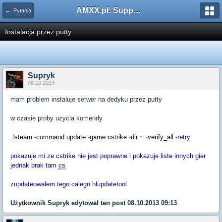
AMXX.pl: Support AMX Mod X i SourceMod
← Pytania
Instalacja przez putty
Supryk
08.10.2013
mam problem instaluje serwer na dedyku przez putty
w czasie proby uzycia komendy
./
steam
-
command update
-
game cstrike
-
dir
~
-
verify_all
-
retry
pokazuje mi ze cstrike nie jest poprawne i pokazuje liste innych gier
jednak brak tam
cs
zupdateowalem tego calego hlupdatetool
Użytkownik
Supryk
edytował ten post 08.10.2013 09:13