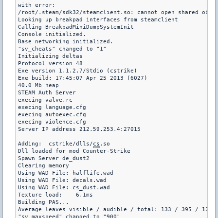
with error:

/root/.steam/sdk32/steamclient.so: cannot open shared objec
Looking up breakpad interfaces from steamclient

Calling BreakpadMiniDumpSystemInit

Console initialized.

Base networking initialized.

"sv_cheats" changed to "1"

Initializing deltas

Protocol version 48

Exe version 1.1.2.7/Stdio (cstrike)

Exe build: 17:45:07 Apr 25 2013 (6027)

40.0 Mb heap

STEAM Auth Server

execing valve.rc

execing language.cfg

execing autoexec.cfg

execing violence.cfg

Server IP address 212.59.253.4:27015

Adding:  cstrike/dlls/
cs
.so

Dll loaded for mod Counter-Strike

Spawn Server de_dust2

Clearing memory

Using WAD File: halflife.wad

Using WAD File: decals.wad

Using WAD File: cs_dust.wad

Texture load:    6.1ms

Building PAS...

Average leaves visible / audible / total: 133 / 395 / 1202

"sv_maxspeed" changed to "900"
