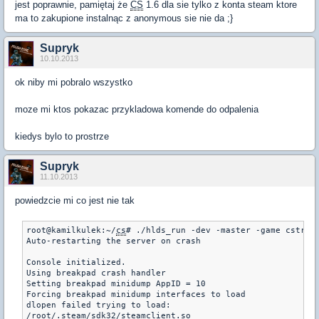
jest poprawnie, pamiętaj że
CS
1.6 dla sie tylko z konta steam ktore
ma to zakupione instalnąc z anonymous sie nie da ;}
Supryk
10.10.2013
ok niby mi pobralo wszystko
moze mi ktos pokazac przykladowa komende do odpalenia
kiedys bylo to prostrze
Supryk
11.10.2013
powiedzcie mi co jest nie tak
root@kamilkulek:~/
cs
# ./hlds_run -dev -master -game cstrike
Auto-restarting the server on crash

Console initialized.

Using breakpad crash handler

Setting breakpad minidump AppID = 10

Forcing breakpad minidump interfaces to load

dlopen failed trying to load:

/root/.steam/sdk32/steamclient.so
