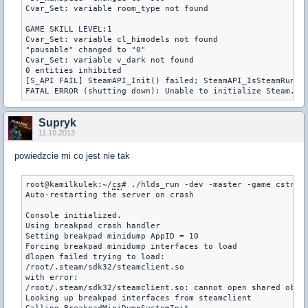
Cvar_Set: variable room_type not found

GAME SKILL LEVEL:1

Cvar_Set: variable cl_himodels not found

"pausable" changed to "0"

Cvar_Set: variable v_dark not found

0 entities inhibited

[S_API FAIL] SteamAPI_Init() failed; SteamAPI_IsSteamRunnin
FATAL ERROR (shutting down): Unable to initialize Steam.
Supryk
11.10.2013
powiedzcie mi co jest nie tak
root@kamilkulek:~/
cs
# ./hlds_run -dev -master -game cstrike
Auto-restarting the server on crash

Console initialized.

Using breakpad crash handler

Setting breakpad minidump AppID = 10

Forcing breakpad minidump interfaces to load

dlopen failed trying to load:

/root/.steam/sdk32/steamclient.so

with error:

/root/.steam/sdk32/steamclient.so: cannot open shared objec
Looking up breakpad interfaces from steamclient
