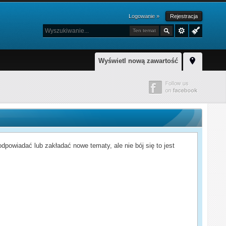
Logowanie »
Rejestracja
Ten temat
Wyświetl nową zawartość
powiadać lub zakładać nowe tematy, ale nie bój się to jest