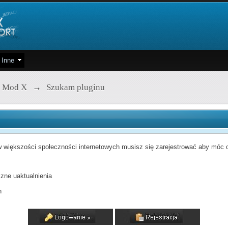
Inne
 Mod X
→
Szukam pluginu
 większości społeczności internetowych musisz się zarejestrować aby móc od
zne uaktualnienia
h