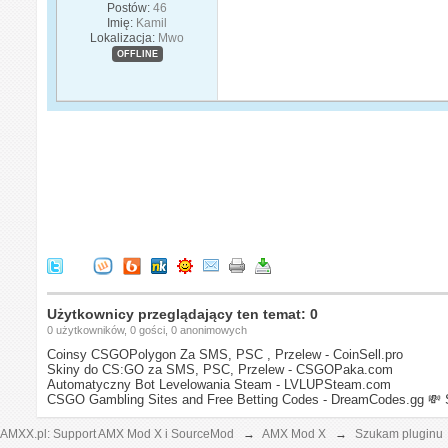
Postów:
46
Imię:
Kamil
Lokalizacja:
Mwo
OFFLINE
Użytkownicy przeglądający ten temat: 0
0 użytkowników, 0 gości, 0 anonimowych
Coinsy CSGOPolygon Za SMS, PSC , Przelew - CoinSell.pro
Skiny do CS:GO za SMS, PSC, Przelew - CSGOPaka.com
Automatyczny Bot Levelowania Steam - LVLUPSteam.com
CSGO Gambling Sites and Free Betting Codes - DreamCodes.gg
💸 
AMXX.pl: Support AMX Mod X i SourceMod
→
AMX Mod X
→
Szukam pluginu