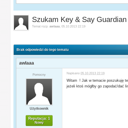
Szukam Key & Say Guardian 
Temat rozp.
awlaaa
,
05.10.2013 22:19
Brak odpowiedzi do tego tematu
awlaaa
Napisano
05.10.2013 22:19
Pomocny
Witam ! Jak w temacie poszukuję tego
jeżeli ktoś mógłby go zapodać/dać 
Użytkownik
Reputacja: 1
Nowy