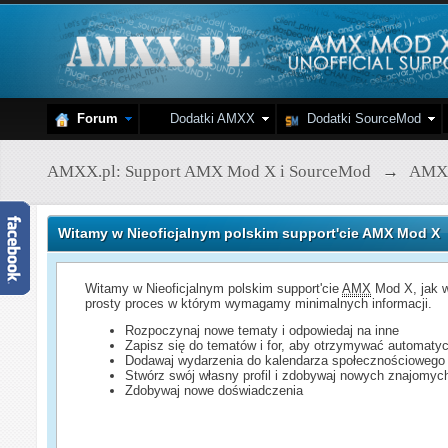
Forum
Dodatki AMXX
Dodatki SourceMod
AMXX.pl: Support AMX Mod X i SourceMod
→
AMX
Witamy w Nieoficjalnym polskim support'cie AMX Mod X
Witamy w Nieoficjalnym polskim support'cie
AMX
Mod X, jak w
prosty proces w którym wymagamy minimalnych informacji.
Rozpoczynaj nowe tematy i odpowiedaj na inne
Zapisz się do tematów i for, aby otrzymywać automatyc
Dodawaj wydarzenia do kalendarza społecznościowego
Stwórz swój własny profil i zdobywaj nowych znajomyc
Zdobywaj nowe doświadczenia