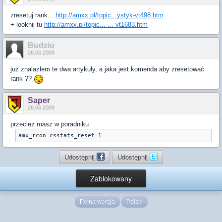
zresetuj rank...
http://amxx.pl/topic...ystyk-vt498.htm
+ looknij tu
http://amxx.pl/topic... ... vt1683.htm
Budziu
26.06.2009
już znalazłem te dwa artykuły, a jaka jest komenda aby zresetować
rank ??
Saper
26.06.2009
przeciez masz w poradniku
amx_rcon csstats_reset 1
Udostępnij
Udostępnij
Zablokowany
Pełna wersja
Polski