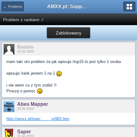
AMXX.pl: Support AMX Mod X i SourceMod
← Problemy
Problem z rankiem :/
Zablokowany
Budziu
26.06.2009
mam taki oto problem że jak wpisuje /top15 to jest tylko 1 osoba
wpisuje /rank jestem 1 na 1
i nie wiem co z tym zrobić !!
Proszę o pomoc
Abes Mapper
26.06.2009
http://amxx.pl/topic... ... -vt983.htm
Saper
26.06.2009