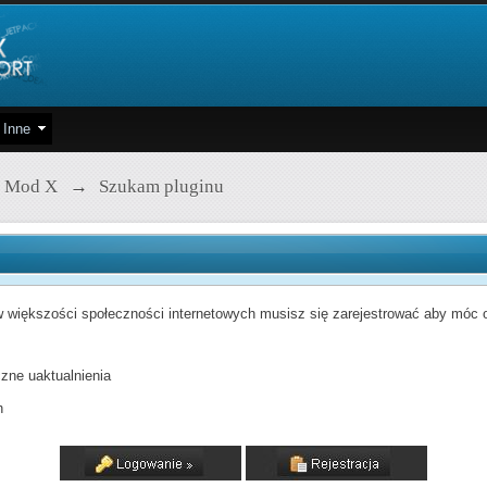
Inne
 Mod X
→
Szukam pluginu
 większości społeczności internetowych musisz się zarejestrować aby móc od
zne uaktualnienia
h