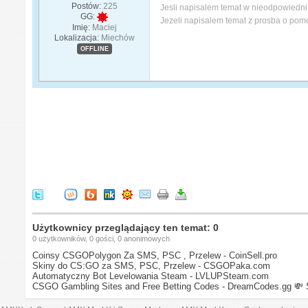
Postów:
225
Jesli napisalem temat w nieodpowiedni
GG:
Jezeli napisalem temat z prosba o pomo
Imię:
Maciej
Lokalizacja:
Miechów
OFFLINE
Użytkownicy przeglądający ten temat: 0
0 użytkowników, 0 gości, 0 anonimowych
Coinsy CSGOPolygon Za SMS, PSC , Przelew - CoinSell.pro
Skiny do CS:GO za SMS, PSC, Przelew - CSGOPaka.com
Automatyczny Bot Levelowania Steam - LVLUPSteam.com
CSGO Gambling Sites and Free Betting Codes - DreamCodes.gg
💸 