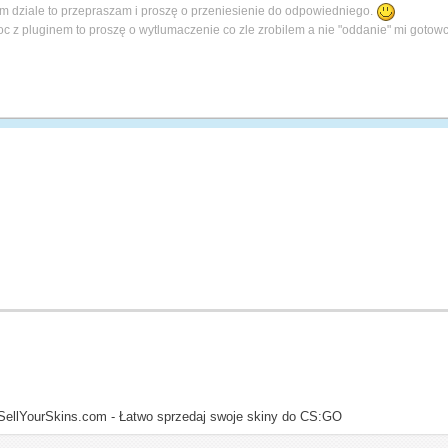
m dziale to przepraszam i proszę o przeniesienie do odpowiedniego.
c z pluginem to proszę o wytlumaczenie co zle zrobilem a nie "oddanie" mi gotowc
SellYourSkins.com - Łatwo sprzedaj swoje skiny do CS:GO