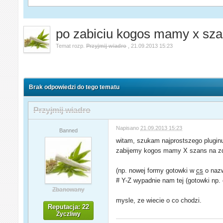
po zabiciu kogos mamy x sza
Temat rozp.
Przyjmij wiadro
,
21.09.2013 15:23
Brak odpowiedzi do tego tematu
Przyjmij wiadro
Napisano
21.09.2013 15:23
Banned
witam, szukam najprostszego pluginu
zabijemy kogos mamy X szans na z
(np. nowej formy gotowki w
cs
o nazw
# Y-Z wypadnie nam tej (gotowki np. 
Zbanowany
mysle, ze wiecie o co chodzi.
Reputacja: 22
Życzliwy