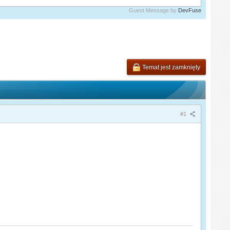
Guest Message by
DevFuse
Temat jest zamknięty
#1