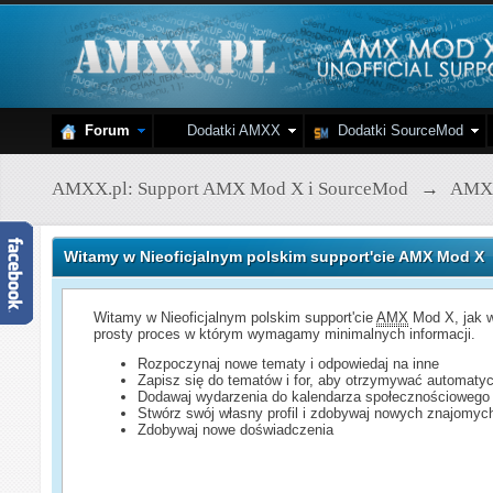
Forum
Dodatki AMXX
Dodatki SourceMod
AMXX.pl: Support AMX Mod X i SourceMod
→
AMX
Witamy w Nieoficjalnym polskim support'cie AMX Mod X
Witamy w Nieoficjalnym polskim support'cie
AMX
Mod X, jak w
prosty proces w którym wymagamy minimalnych informacji.
Rozpoczynaj nowe tematy i odpowiedaj na inne
Zapisz się do tematów i for, aby otrzymywać automatyc
Dodawaj wydarzenia do kalendarza społecznościowego
Stwórz swój własny profil i zdobywaj nowych znajomyc
Zdobywaj nowe doświadczenia