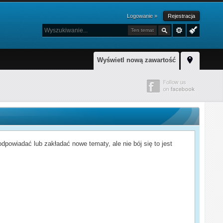
Logowanie »
Rejestracja
Ten temat
Wyświetl nową zawartość
powiadać lub zakładać nowe tematy, ale nie bój się to jest