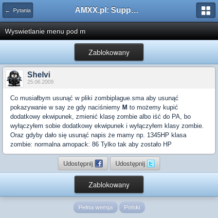
AMXX.pl: Support AMX Mod X i SourceMod
← Pytania
Wyswietlanie menu pod m
Zablokowany
Shelvi
25.06.2009
Co musiałbym usunąć w pliki zombiplague.sma aby usunąć
pokazywanie w say ze gdy naciśniemy
M
to możemy kupić
dodatkowy ekwipunek, zmienić klasę zombie albo iść do PA, bo
wyłączyłem sobie dodatkowy ekwipunek i wyłączyłem klasy zombie.
Oraz gdyby dało się usunąć napis że mamy np. 1345HP klasa
zombie: normalna amopack: 86 Tylko tak aby zostało HP
Udostępnij
Udostępnij
Zablokowany
Pełna wersja
Polski