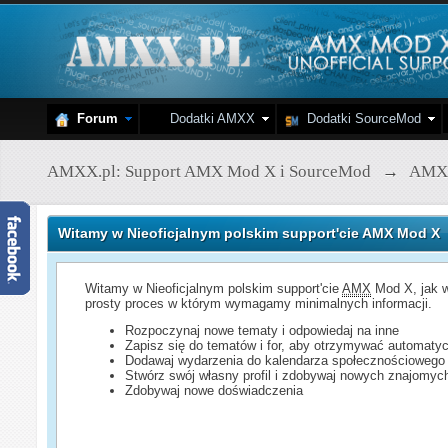
Forum
Dodatki AMXX
Dodatki SourceMod
AMXX.pl: Support AMX Mod X i SourceMod
→
AMX
Witamy w Nieoficjalnym polskim support'cie AMX Mod X
Witamy w Nieoficjalnym polskim support'cie
AMX
Mod X, jak w
prosty proces w którym wymagamy minimalnych informacji.
Rozpoczynaj nowe tematy i odpowiedaj na inne
Zapisz się do tematów i for, aby otrzymywać automatyc
Dodawaj wydarzenia do kalendarza społecznościowego
Stwórz swój własny profil i zdobywaj nowych znajomyc
Zdobywaj nowe doświadczenia