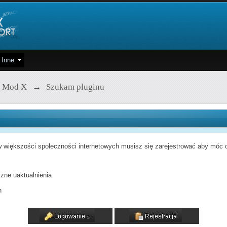
Inne
 Mod X
→
Szukam pluginu
 większości społeczności internetowych musisz się zarejestrować aby móc od
zne uaktualnienia
h