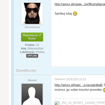
http://amxx.pl/vipge...tor/#kompilacj
Spróbuj tutaj
Zbanowany
Reputacja: 2
Nowy
Postów:
10
Imię:
Maksymilian
Lokalizacja:
Polska
OFFLINE
ZiomMaster
Napisano
16.09.2013 21:53
Banned
http://amxx.pl/topic...p-na-paintball/
3
możesz go sobie troszke przerobic