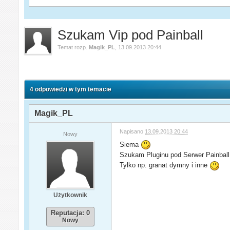
Szukam Vip pod Painball
Temat rozp.
Magik_PL
,
13.09.2013 20:44
4 odpowiedzi w tym temacie
Magik_PL
Napisano
13.09.2013 20:44
Nowy
Siema
Szukam Pluginu pod Serwer Painball 
Tylko np. granat dymny i inne
Użytkownik
Reputacja: 0
Nowy