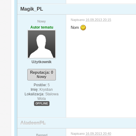
Magik_PL
Napisano
16.09.2013 20:15
Nowy
Autor tematu
Nom
Użytkownik
Reputacja: 0
Nowy
Postów:
5
Imię:
Krystian
Lokalizacja:
Stalowa
Wola
OFFLINE
AladeenPL
Napisano
16.09.2013 20:40
Banned