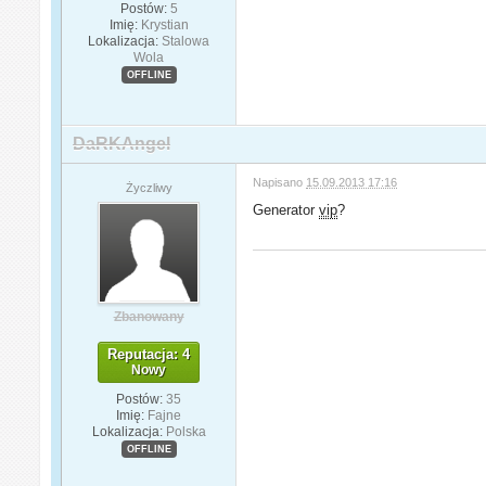
Postów:
5
Imię:
Krystian
Lokalizacja:
Stalowa
Wola
OFFLINE
DaRKAngel
Napisano
15.09.2013 17:16
Życzliwy
Generator
vip
?
Zbanowany
Reputacja: 4
Nowy
Postów:
35
Imię:
Fajne
Lokalizacja:
Polska
OFFLINE