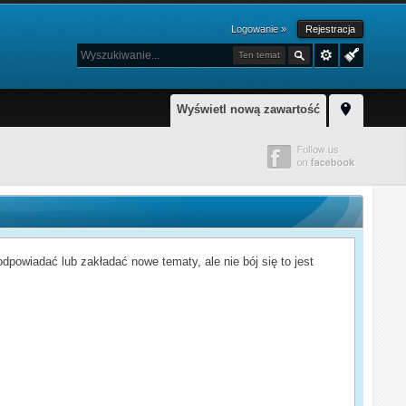
Logowanie »
Rejestracja
Ten temat
Wyświetl nową zawartość
powiadać lub zakładać nowe tematy, ale nie bój się to jest