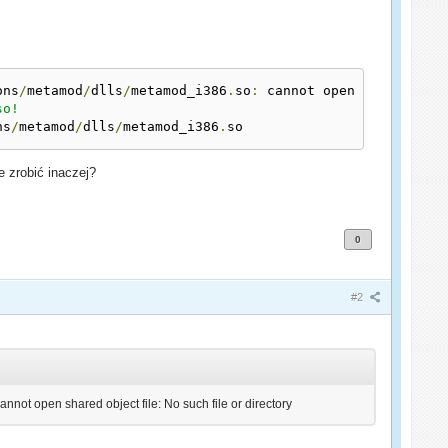
ons
/
metamod
/
dlls
/
metamod_i386
.
so
:
 cannot open shared 
obj
o!

ns
/
metamod
/
dlls
/
metamod_i386
.
so
 zrobić inaczej?
0
#2
ot open shared object file: No such file or directory