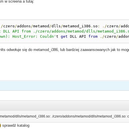
am w screena a tutaj:
./
czero
/
addons
/
metamod
/
dlls
/
metamod_i386
.
so
:
./
czero
/
add
t DLL API from ./czero/addons/metamod/dlls/metamod_i386.s
own): Host_Error: Couldn'
t 
get
 DLL API 
from
./
czero
/
addo
hlts odwołuje się do metamod_i386, lub bardziej zaawansowanych jak to moge
/metamod/dlls/metamod_i386.so: ./czero/addons/metamod/dlls/metamod_i386.so: cann
sprawdź katalog