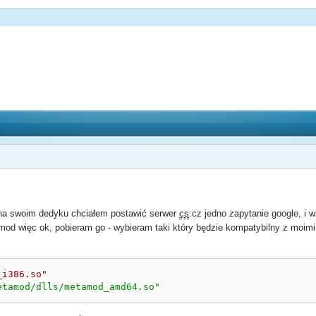
 na swoim dedyku chciałem postawić serwer
cs
:cz jedno zapytanie google, i 
 więc ok, pobieram go - wybieram taki który będzie kompatybilny z moimi
_i386.so"
etamod/dlls/metamod_amd64.so"