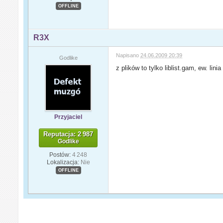
OFFLINE
R3X
Napisano
24.06.2009 20:39
Godlike
z plików to tylko liblist.gam, ew. lini
Przyjaciel
Reputacja: 2 987
Godlike
Postów:
4 248
Lokalizacja:
Nie
OFFLINE