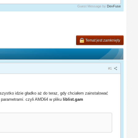
Guest Message by
DevFuse
Temat jest zamknięty
#1
wszystko idzie gładko aż do teraz, gdy chciałem zainstalować
 parametrami. czyli AMD64 w pliku
liblist.gam