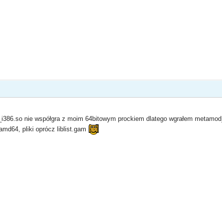
386.so nie współgra z moim 64bitowym prockiem dlatego wgrałem metamod_am
d64, pliki oprócz liblist.gam