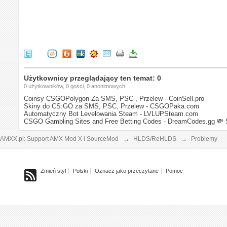
Użytkownicy przeglądający ten temat: 0
0 użytkowników, 0 gości, 0 anonimowych
Coinsy CSGOPolygon Za SMS, PSC , Przelew - CoinSell.pro
Skiny do CS:GO za SMS, PSC, Przelew - CSGOPaka.com
Automatyczny Bot Levelowania Steam - LVLUPSteam.com
CSGO Gambling Sites and Free Betting Codes - DreamCodes.gg
💸 
AMXX.pl: Support AMX Mod X i SourceMod
→
HLDS/ReHLDS
→
Problemy
Zmień styl
Polski
Oznacz jako przeczytane
Pomoc