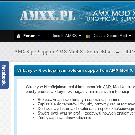
Forum
Dodatki AMXX
Dodatki SourceMod
AMXX.pl: Support AMX Mod X i SourceMod
→
HLD
Witamy w Nieoficjalnym polskim support'cie AMX Mod X
Witamy w Nieoficjalnym polskim support'cie
AMX
Mod X, jak w
prosty proces w którym wymagamy minimalnych informacji.
Rozpoczynaj nowe tematy i odpowiedaj na inne
Zapisz się do tematów i for, aby otrzymywać automatyc
Dodawaj wydarzenia do kalendarza społecznościowego
Stwórz swój własny profil i zdobywaj nowych znajomyc
Zdobywaj nowe doświadczenia