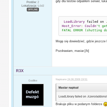
gdy dla testów odpaliłem serwer, luk
Postów:
2
Lokalizacja:
Łódź
OFFLINE
LoadLibrary
 failed on 
Host_Error
:
Couldn
't ge
FATAL ERROR (shutting d
Mogę się dowiedzieć, gdzie jeszcze 
Pozdrawiam, masiar.[/b]
R3X
Napisano
24.06.2009 19:51
Godlike
Masiar napisał
LoadLibrary failed on ./czero/addons
Brakuje pliku w podanym folderze