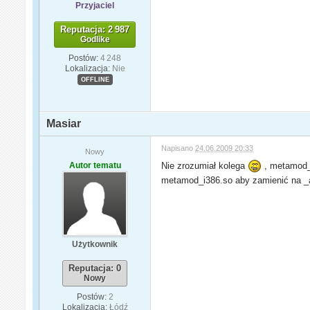
Przyjaciel
Reputacja: 2 987
Godlike
Postów:
4 248
Lokalizacja:
Nie
OFFLINE
Masiar
Napisano
24.06.2009 20:33
Nowy
Autor tematu
Nie zrozumiał kolega
, metamod_i
metamod_i386.so aby zamienić na _am
Użytkownik
Reputacja: 0
Nowy
Postów:
2
Lokalizacja:
Łódź