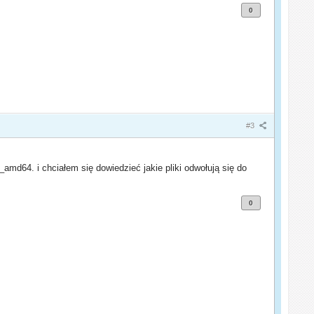
0
#3
d64. i chciałem się dowiedzieć jakie pliki odwołują się do
0