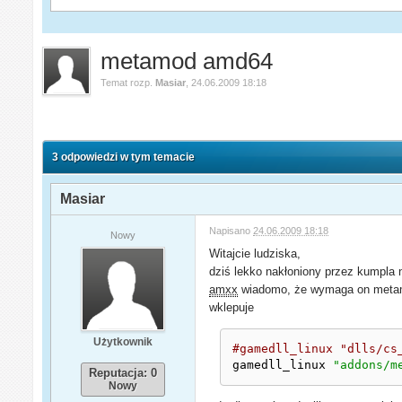
metamod amd64
Temat rozp.
Masiar
,
24.06.2009 18:18
3 odpowiedzi w tym temacie
Masiar
Napisano
24.06.2009 18:18
Nowy
Witajcie ludziska,
dziś lekko nakłoniony przez kumpla
amxx
wiadomo, że wymaga on metamod
wklepuje
Użytkownik
#gamedll_linux "dlls/cs
gamedll_linux 
"addons/m
Reputacja: 0
Nowy