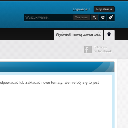
Logowanie »
Rejestracja
Ten temat
Wyświetl nową zawartość
powiadać lub zakładać nowe tematy, ale nie bój się to jest