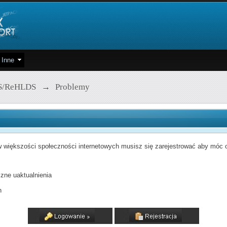
Inne
S/ReHLDS
→
Problemy
 większości społeczności internetowych musisz się zarejestrować aby móc od
zne uaktualnienia
h