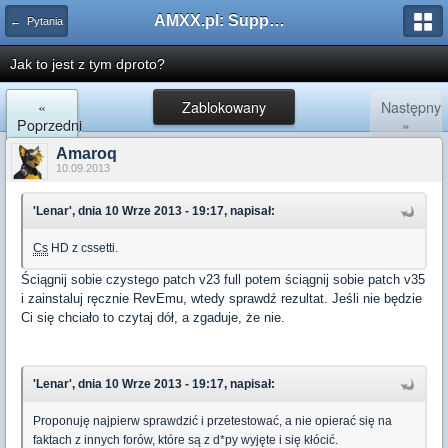
AMXX.pl: Support AMX Mod X i SourceMod
← Pytania
Jak to jest z tym dproto?
«
Zablokowany
Następny
Poprzedni
»
Amaroq
10.09.2013
'Lenar', dnia 10 Wrze 2013 - 19:17, napisał:
Cs
HD z cssetti.
Ściągnij sobie czystego patch v23 full potem ściągnij sobie patch v35
i zainstaluj ręcznie RevEmu, wtedy sprawdź rezultat. Jeśli nie będzie
Ci się chciało to czytaj dół, a zgaduje, że nie.
'Lenar', dnia 10 Wrze 2013 - 19:17, napisał:
Proponuję najpierw sprawdzić i przetestować, a nie opierać się na
faktach z innych forów, które są z d*py wyjęte i się kłócić.