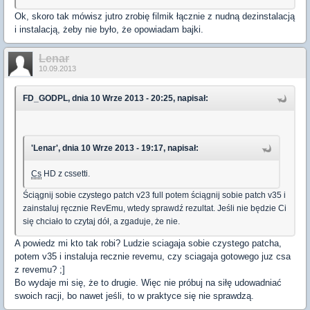
Ok, skoro tak mówisz jutro zrobię filmik łącznie z nudną dezinstalacją
i instalacją, żeby nie było, że opowiadam bajki.
Lenar
10.09.2013
FD_GODPL, dnia 10 Wrze 2013 - 20:25, napisał:
'Lenar', dnia 10 Wrze 2013 - 19:17, napisał:
Cs
HD z cssetti.
Ściągnij sobie czystego patch v23 full potem ściągnij sobie patch v35 i
zainstaluj ręcznie RevEmu, wtedy sprawdź rezultat. Jeśli nie będzie Ci
się chciało to czytaj dół, a zgaduje, że nie.
A powiedz mi kto tak robi? Ludzie sciagaja sobie czystego patcha,
potem v35 i instaluja recznie revemu, czy sciagaja gotowego juz csa
z revemu? ;]
Bo wydaje mi się, że to drugie. Więc nie próbuj na siłę udowadniać
swoich racji, bo nawet jeśli, to w praktyce się nie sprawdzą.