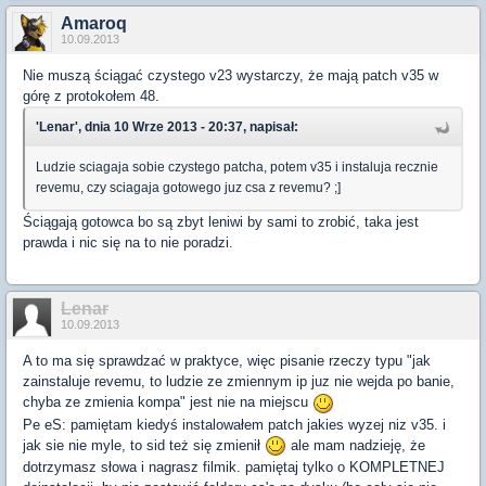
Amaroq
10.09.2013
Nie muszą ściągać czystego v23 wystarczy, że mają patch v35 w
górę z protokołem 48.
'Lenar', dnia 10 Wrze 2013 - 20:37, napisał:
Ludzie sciagaja sobie czystego patcha, potem v35 i instaluja recznie
revemu, czy sciagaja gotowego juz csa z revemu? ;]
Ściągają gotowca bo są zbyt leniwi by sami to zrobić, taka jest
prawda i nic się na to nie poradzi.
Lenar
10.09.2013
A to ma się sprawdzać w praktyce, więc pisanie rzeczy typu "jak
zainstaluje revemu, to ludzie ze zmiennym ip juz nie wejda po banie,
chyba ze zmienia kompa" jest nie na miejscu
Pe eS: pamiętam kiedyś instalowałem patch jakies wyzej niz v35. i
jak sie nie myle, to sid też się zmienił
ale mam nadzieję, że
dotrzymasz słowa i nagrasz filmik. pamiętaj tylko o KOMPLETNEJ