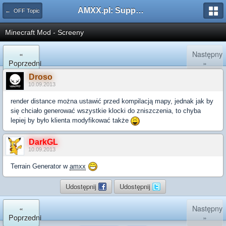
AMXX.pl: Support AMX Mod X i SourceMod
← OFF Topic
Minecraft Mod - Screeny
«
Następny
Poprzedni
»
Droso
10.09.2013
render distance można ustawić przed kompilacją mapy, jednak jak by
się chciało generować wszystkie klocki do zniszczenia, to chyba
lepiej by było klienta modyfikować także
DarkGL
10.09.2013
Terrain Generator w
amxx
Udostępnij
Udostępnij
«
Następny
Poprzedni
»