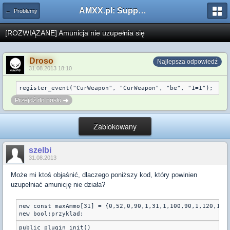
AMXX.pl: Support AMX Mod X i SourceMod
← Problemy
[ROZWIĄZANE] Amunicja nie uzupełnia się
Droso
Najlepsza odpowiedź
31.08.2013 18:10
register_event("CurWeapon", "CurWeapon", "be", "1=1");
Przejdź do postu
Zablokowany
szelbi
31.08.2013
Może mi ktoś objaśnić, dlaczego poniższy kod, który powinien
uzupełniać amunicję nie działa?
new const maxAmmo[31] = {0,52,0,90,1,31,1,100,90,1,120,100,
new bool:przyklad;
public plugin_init()
