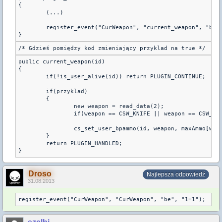
{

        (...)

	register_event("CurWeapon", "current_weapon", "be", "1=1", "2=29");

}
/* Gdzieś pomiędzy kod zmieniający przyklad na true */
public current_weapon(id)

{

	if(!is_user_alive(id)) return PLUGIN_CONTINUE;

	if(przyklad)

	{

		new weapon = read_data(2);

		if(weapon == CSW_KNIFE || weapon == CSW_HEGRENADE || weapon == CSW_FLASHBANG || weapon == CSW_SMOKEGRENADE) return PLUGIN_HANDLED;

		cs_set_user_bpammo(id, weapon, maxAmmo[weapon]);

	}

	return PLUGIN_HANDLED;

Droso
Najlepsza odpowiedź
31.08.2013
register_event("CurWeapon", "CurWeapon", "be", "1=1");