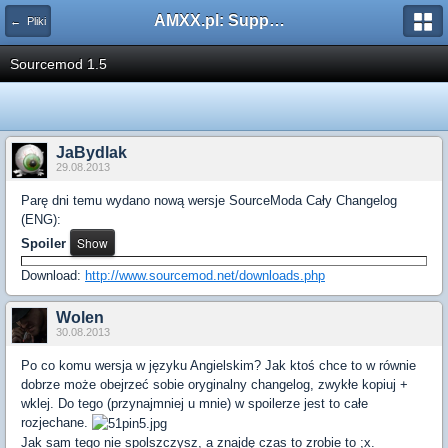
AMXX.pl: Support AMX Mod X i SourceMod
← Pliki
Sourcemod 1.5
JaBydlak
29.08.2013
Parę dni temu wydano nową wersje SourceModa Cały Changelog
(ENG):
Spoiler
Download:
http://www.sourcemod.net/downloads.php
Wolen
30.08.2013
Po co komu wersja w języku Angielskim? Jak ktoś chce to w równie
dobrze może obejrzeć sobie oryginalny changelog, zwykłe kopiuj +
wklej. Do tego (przynajmniej u mnie) w spoilerze jest to całe
rozjechane.
Jak sam tego nie spolszczysz, a znajdę czas to zrobie to ;x.