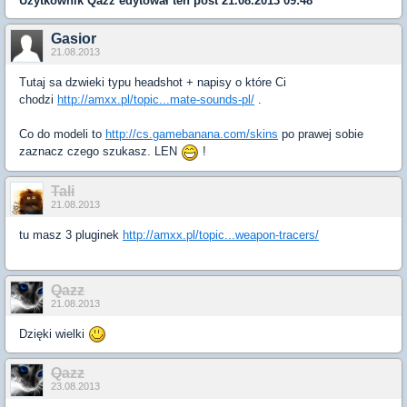
Użytkownik
Qazz
edytował ten post 21.08.2013 09:48
Gasior
21.08.2013
Tutaj sa dzwieki typu headshot + napisy o które Ci
chodzi
http://amxx.pl/topic...mate-sounds-pl/
.
Co do modeli to
http://cs.gamebanana.com/skins
po prawej sobie
zaznacz czego szukasz. LEN
!
Tali
21.08.2013
tu masz 3 pluginek
http://amxx.pl/topic...weapon-tracers/
Qazz
21.08.2013
Dzięki wielki
Qazz
23.08.2013