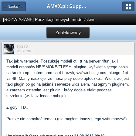
AMXX.pl: Support AMX Mod X i SourceMod
← Szukam pluginu
[ROZWIĄZANE] Poszukuje nowych modeli/skinó...
Zablokowany
Qazz
21.08.2013
Tak jak w temacie. Poszukuję modeli ct i tt na serwer 4fun jak i
modeli granatów HE/SMOKE/FLESH, plugina wyświetlającego napis
na środku np. jestem sam na 4 tt czyli, wyświetli się coś takiego 1ct
vs 4tt Mamy nadzieje, że masz przy sobie apteczkę... Wiem, że jest
taki plugin bo go na jakimś serwerze widziałem, następnym pluginem,
a zarazem ostatnim jest plugin, który dodaje efekt podczas
strzelanie (widzisz lecące naboje).
Z góry THX.
Proszę nie zamykać tematu (nie mogłem inaczej tego wytłumaczyć).