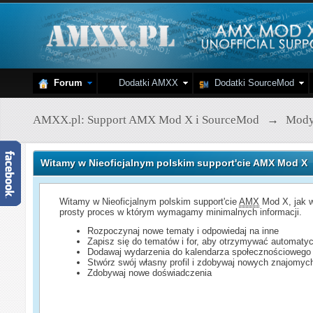
Forum
Dodatki AMXX
Dodatki SourceMod
AMXX.pl: Support AMX Mod X i SourceMod
→
Mod
Witamy w Nieoficjalnym polskim support'cie AMX Mod X
Witamy w Nieoficjalnym polskim support'cie
AMX
Mod X, jak w
prosty proces w którym wymagamy minimalnych informacji.
Rozpoczynaj nowe tematy i odpowiedaj na inne
Zapisz się do tematów i for, aby otrzymywać automatyc
Dodawaj wydarzenia do kalendarza społecznościowego
Stwórz swój własny profil i zdobywaj nowych znajomyc
Zdobywaj nowe doświadczenia