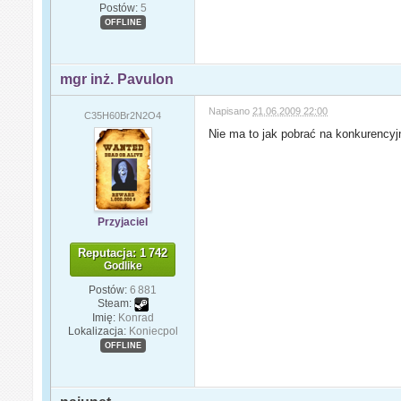
Postów:
5
OFFLINE
mgr inż. Pavulon
Napisano
21.06.2009 22:00
C35H60Br2N2O4
Nie ma to jak pobrać na konkurencyj
Przyjaciel
Reputacja: 1 742
Godlike
Postów:
6 881
Steam:
Imię:
Konrad
Lokalizacja:
Koniecpol
OFFLINE