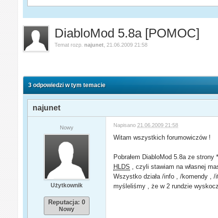
DiabloMod 5.8a [POMOC]
Temat rozp.
najunet
,
21.06.2009 21:58
3 odpowiedzi w tym temacie
najunet
Napisano
21.06.2009 21:58
Nowy
Witam wszystkich forumowiczów !
Pobrałem DiabloMod 5.8a ze strony **
HLDS
, czyli stawiam na własnej mas
Wszystko działa /info , /komendy , /
Użytkownik
myśleliśmy , że w 2 rundzie wyskocz
Reputacja: 0
Nowy