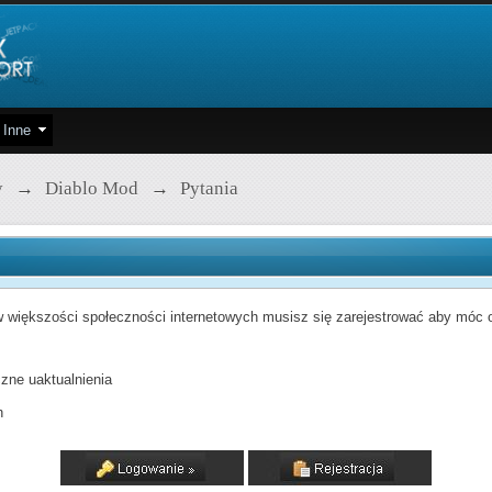
Inne
y
→
Diablo Mod
→
Pytania
 większości społeczności internetowych musisz się zarejestrować aby móc od
zne uaktualnienia
h