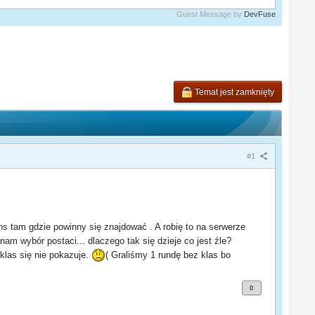
Guest Message by
DevFuse
Temat jest zamknięty
#1
ns tam gdzie powinny się znajdować . A robię to na serwerze
m wybór postaci... dlaczego tak się dzieje co jest źle?
klas się nie pokazuje.
( Graliśmy 1 rundę bez klas bo
0