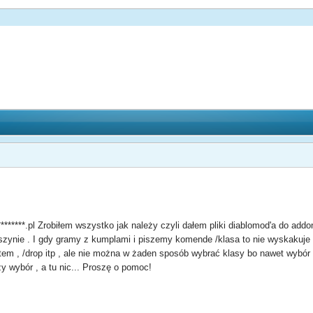
******.pl Zrobiłem wszystko jak należy czyli dałem pliki diablomod'a do addo
zynie . I gdy gramy z kumplami i piszemy komende /klasa to nie wyskakuje na
item , /drop itp , ale nie można w żaden sposób wybrać klasy bo nawet wybór 
y wybór , a tu nic... Proszę o pomoc!