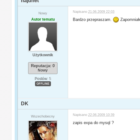
najunet
Napisano
21.06.2009 22:03
Nowy
Autor tematu
Bardzo przepraszam.
Zapomniałe
Użytkownik
Reputacja: 0
Nowy
Postów:
5
OFFLINE
DK
Napisano
22.06.2009 10:39
Wszechobecny
zapis expa do mysql ?