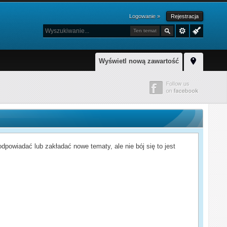
Logowanie »
Rejestracja
Ten temat
Wyświetl nową zawartość
powiadać lub zakładać nowe tematy, ale nie bój się to jest