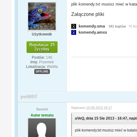
plik komendy.txt musisz mieć w kata
Załączone pliki
komendy.sma
341 bajtów
70 Il
komendy.amxx
Użytkownik
Reputacja: 25
Życzliwy
Postów:
146
Imię:
Przemek
Lokalizacja:
WaWa
OFFLINE
poli007
Napisano
15.08.2013 18:17
Banned
Autor tematu
aVeQ, dnia 15 Sie 2013 - 16:47, napi
plik komendy.txt musisz mieć w katalo