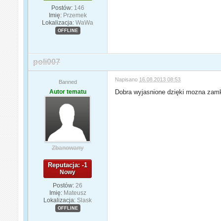
Postów:
146
Imię:
Przemek
Lokalizacja:
WaWa
OFFLINE
poli007
Napisano
16.08.2013 08:53
Banned
Autor tematu
Dobra wyjasnione dzięki mozna za
Zbanowany
Reputacja: -1
Nowy
Postów:
26
Imię:
Mateusz
Lokalizacja:
Slask
OFFLINE