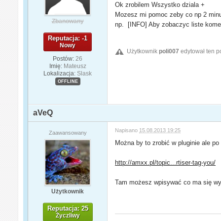
Ok zrobilem Wszystko dziala +
Mozesz mi pomoc zeby co np 2 minuty
Zbanowany
np. [INFO] Aby zobaczyc liste kom
Reputacja: -1
Nowy
Użytkownik
poli007
edytował ten p
Postów:
26
Imię:
Mateusz
Lokalizacja:
Slask
OFFLINE
aVeQ
Napisano
15.08.2013 19:25
Zaawansowany
Można by to zrobić w pluginie ale po 
http://amxx.pl/topic...rtiser-tag-you/
Tam możesz wpisywać co ma się wyświ
Użytkownik
Reputacja: 25
Życzliwy