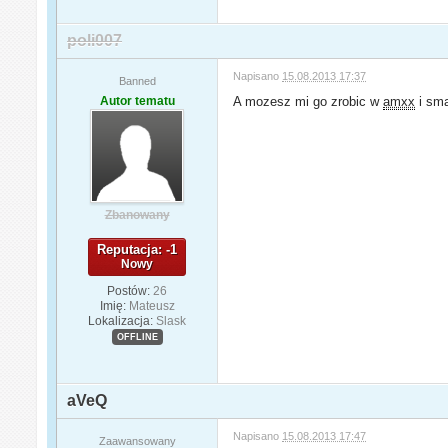
poli007
Napisano
15.08.2013 17:37
Banned
Autor tematu
A mozesz mi go zrobic w
amxx
i sm
Zbanowany
Reputacja: -1
Nowy
Postów:
26
Imię:
Mateusz
Lokalizacja:
Slask
OFFLINE
aVeQ
Napisano
15.08.2013 17:47
Zaawansowany