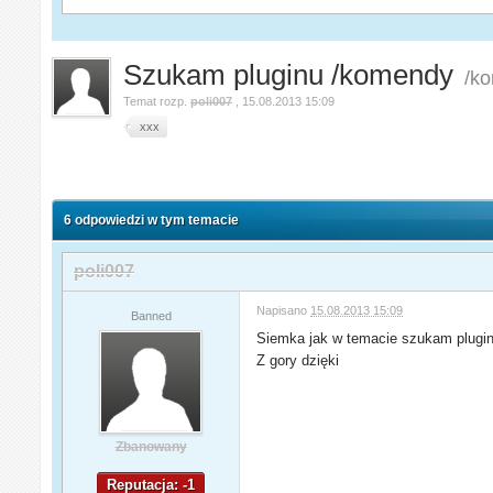
Szukam pluginu /komendy
/k
Temat rozp.
poli007
,
15.08.2013 15:09
xxx
6 odpowiedzi w tym temacie
poli007
Napisano
15.08.2013 15:09
Banned
Siemka jak w temacie szukam plugin
Z gory dzięki
Zbanowany
Reputacja: -1