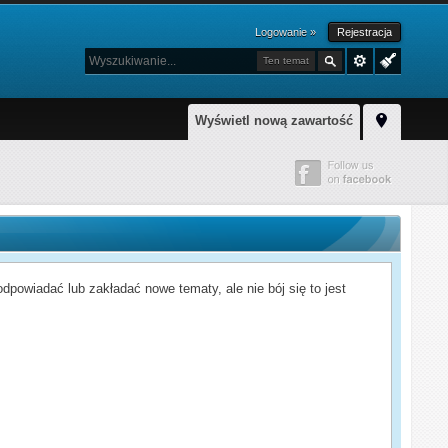
Logowanie »
Rejestracja
Ten temat
Wyświetl nową zawartość
powiadać lub zakładać nowe tematy, ale nie bój się to jest