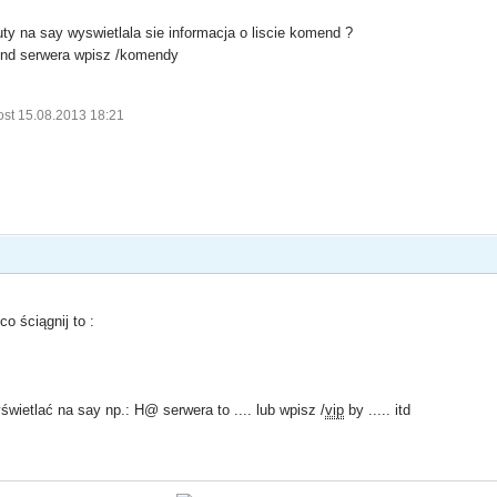
 na say wyswietlala sie informacja o liscie komend ?
end serwera wpisz /komendy
ost 15.08.2013 18:21
co ściągnij to :
etlać na say np.: H@ serwera to .... lub wpisz /
vip
by ..... itd