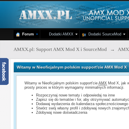
Forum
Dodatki AMXX
Dodatki SourceMod
AMXX.pl: Support AMX Mod X i SourceMod
→
AMX
Witamy w Nieoficjalnym polskim support'cie AMX Mod X
Witamy w Nieoficjalnym polskim support'cie
AMX
Mod X, jak w
prosty proces w którym wymagamy minimalnych informacji.
Rozpoczynaj nowe tematy i odpowiedaj na inne
Zapisz się do tematów i for, aby otrzymywać automatyc
Dodawaj wydarzenia do kalendarza społecznościowego
Stwórz swój własny profil i zdobywaj nowych znajomyc
Zdobywaj nowe doświadczenia