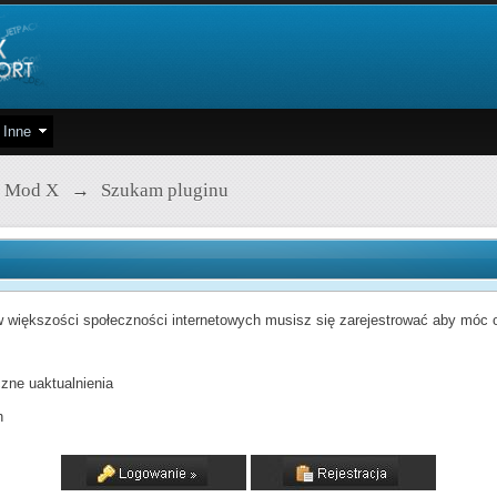
Inne
 Mod X
→
Szukam pluginu
 większości społeczności internetowych musisz się zarejestrować aby móc od
zne uaktualnienia
h