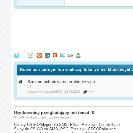
Również z jednym lub większą ilością słów kluczowych
Szukam ochotnika na zrobienie vipa
VIP
Napisany przez
poli007
, 10.08.2013
xxx
Użytkownicy przeglądający ten temat: 0
0 użytkowników, 0 gości, 0 anonimowych
Coinsy CSGOPolygon Za SMS, PSC , Przelew - CoinSell.pro
Skiny do CS:GO za SMS, PSC, Przelew - CSGOPaka.com