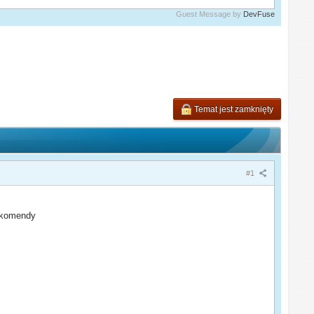
Guest Message by
DevFuse
Temat jest zamknięty
#1
da komendy