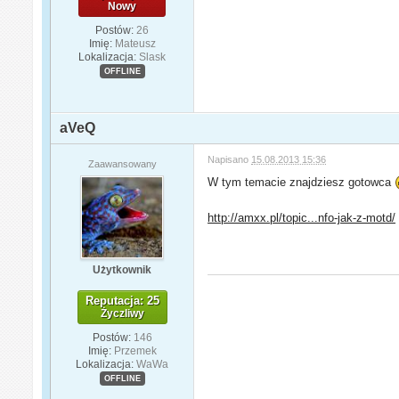
Nowy
Postów:
26
Imię:
Mateusz
Lokalizacja:
Slask
OFFLINE
aVeQ
Napisano
15.08.2013 15:36
Zaawansowany
W tym temacie znajdziesz gotowca
http://amxx.pl/topic...nfo-jak-z-motd/
Użytkownik
Reputacja: 25
Życzliwy
Postów:
146
Imię:
Przemek
Lokalizacja:
WaWa
OFFLINE