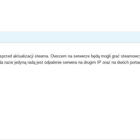
e sprzed aktualizacji steama. Owszem na serwerze będą mogli grać steamowc
Na razie jedyną radą jest odpalenie serwera na drugim IP oraz na dwóch porta