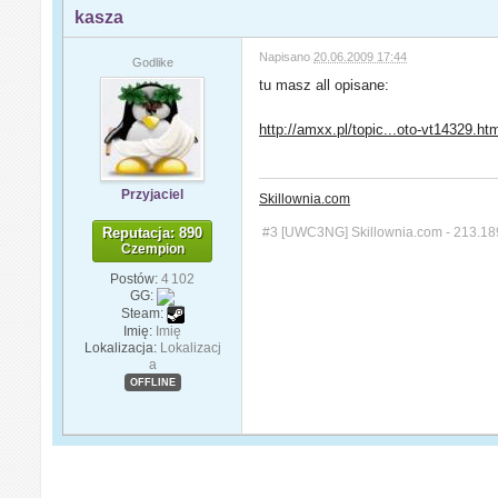
kasza
Napisano
20.06.2009 17:44
Godlike
tu masz all opisane:
http://amxx.pl/topic...oto-vt14329.ht
Przyjaciel
Skillownia.com
Reputacja: 890
#3 [UWC3NG] Skillownia.com - 213.18
Czempion
Postów:
4 102
GG:
Steam:
Imię:
Imię
Lokalizacja:
Lokalizacj
a
OFFLINE