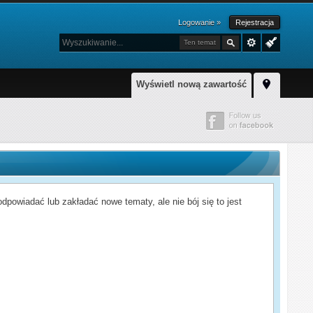
Logowanie »
Rejestracja
Ten temat
Wyświetl nową zawartość
powiadać lub zakładać nowe tematy, ale nie bój się to jest