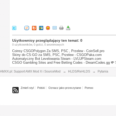
Użytkownicy przeglądający ten temat: 0
0 użytkowników, 0 gości, 0 anonimowych
Coinsy CSGOPolygon Za SMS, PSC , Przelew - CoinSell.pro
Skiny do CS:GO za SMS, PSC, Przelew - CSGOPaka.com
Automatyczny Bot Levelowania Steam - LVLUPSteam.com
CSGO Gambling Sites and Free Betting Codes - DreamCodes.gg
💸 
AMXX.pl: Support AMX Mod X i SourceMod
→
HLDS/ReHLDS
→
Pytania
Zmień styl
Polski
Oznacz jako przeczytane
Pomoc