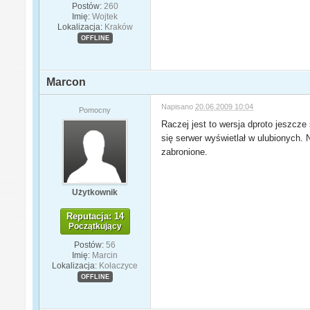
Postów:
260
Imię:
Wojtek
Lokalizacja:
Kraków
OFFLINE
Marcon
Napisano
20.06.2009 10:04
Pomocny
Raczej jest to wersja dproto jeszcz
się serwer wyświetlał w ulubionych. 
zabronione.
Użytkownik
Reputacja: 14
Początkujący
Postów:
56
Imię:
Marcin
Lokalizacja:
Kołaczyce
OFFLINE