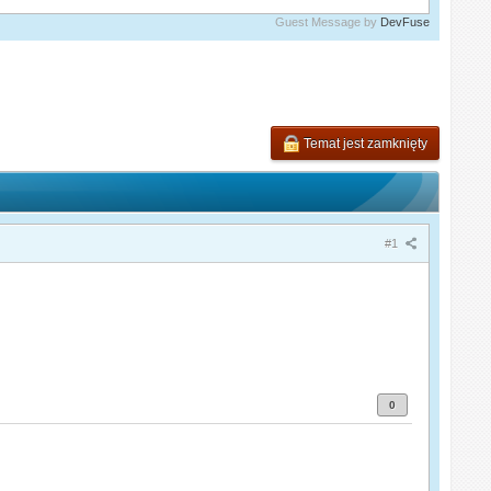
Guest Message by
DevFuse
Temat jest zamknięty
#1
0