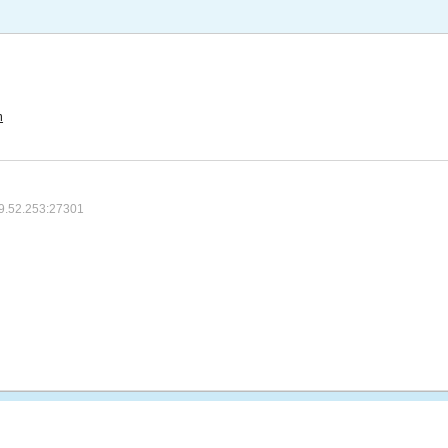
m
9.52.253:27301