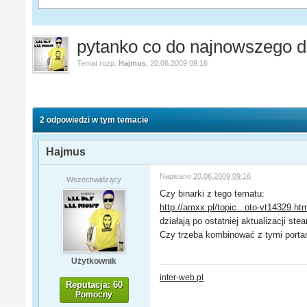
pytanko co do najnowszego d
Temat rozp.
Hajmus
,
20.06.2009 09:16
2 odpowiedzi w tym temacie
Hajmus
Napisano
20.06.2009 09:16
Wszechwidzący
Czy binarki z tego tematu:
http://amxx.pl/topic...oto-vt14329.ht
działają po ostatniej aktualizacji st
Czy trzeba kombinować z tymi porta
Użytkownik
inter-web.pl
Reputacja: 60
Pomocny