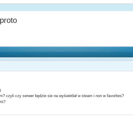
proto
m
eam? czyli czy serwer będzie sie na wyświetlał w steam i non w favorites?
mi?