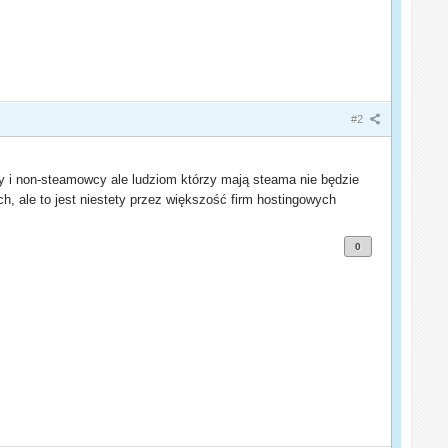
#2
y i non-steamowcy ale ludziom którzy mają steama nie będzie
ch, ale to jest niestety przez większość firm hostingowych
0