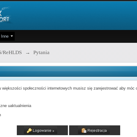
Inne
S/ReHLDS
→
Pytania
 większości społeczności internetowych musisz się zarejestrować aby móc od
zne uaktualnienia
h