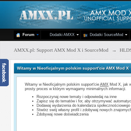
Forum
Dodatki AMXX
Dodatki SourceMod
AMXX.pl: Support AMX Mod X i SourceMod
→
HLD
Witamy w Nieoficjalnym polskim support'cie AMX Mod X
Witamy w Nieoficjalnym polskim support'cie
AMX
Mod X, jak w
prosty proces w którym wymagamy minimalnych informacji.
Rozpoczynaj nowe tematy i odpowiedaj na inne
Zapisz się do tematów i for, aby otrzymywać automatyc
Dodawaj wydarzenia do kalendarza społecznościowego
Stwórz swój własny profil i zdobywaj nowych znajomyc
Zdobywaj nowe doświadczenia