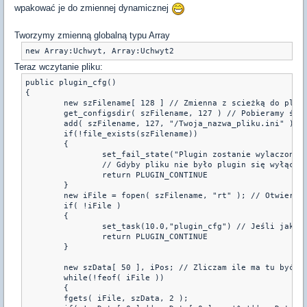
wpakować je do zmiennej dynamicznej
Tworzymy zmienną globalną typu Array
Teraz wczytanie pliku:
public plugin_cfg()

{

	new szFilename[ 128 ] // Zmienna z scieżką do pliku

	get_configsdir( szFilename, 127 ) // Pobieramy ścieżkę do addons/amxmodx/configs

	add( szFilename, 127, "/Twoja_nazwa_pliku.ini" )// "Twoja_nazwa_pliku.ini" to twój plik nazwe zmień na jaką chcesz 

	if(!file_exists(szFilename))

	{

		set_fail_state("Plugin zostanie wylaczony z powodu braku pliku Twoja_nazwa_pliku.ini")

		// Gdyby pliku nie było plugin się wyłącza

		return PLUGIN_CONTINUE

	}

	new iFile = fopen( szFilename, "rt" ); // Otwieram plik

	if( !iFile )

	{

		set_task(10.0,"plugin_cfg") // Jeśli jakiś proces używa pliku to taskiem opóźniam czas ponownego otwarcia

		return PLUGIN_CONTINUE

	}

	new szData[ 50 ], iPos; // Zliczam ile ma tu być lini

	while(!feof( iFile ))

	{

        fgets( iFile, szData, 2 );
