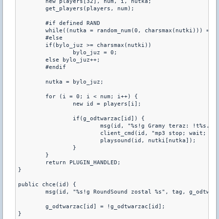
	new players[32], num, i, nutka;

	get_players(players, num);

	#if defined RAND

	while((nutka = random_num(0, charsmax(nutki))) == bylo_juz) { }

	#else

	if(bylo_juz >= charsmax(nutki)) 

		bylo_juz = 0;

	else bylo_juz++;

	#endif

	nutka = bylo_juz;

	for (i = 0; i < num; i++) {

		new id = players[i];

		if(g_odtwarzac[id]) {

			msg(id, "%s!g Gramy teraz: !t%s.", tag, title[nutka]);

			client_cmd(id, "mp3 stop; wait; stopsound");

			playsound(id, nutki[nutka]);

		}

	}

	return PLUGIN_HANDLED;

}

public chce(id) {

	msg(id, "%s!g RoundSound zostal %s", tag, g_odtwarzac[id] ? "wylaczony" : "wlaczony");

	g_odtwarzac[id] = !g_odtwarzac[id];

}
