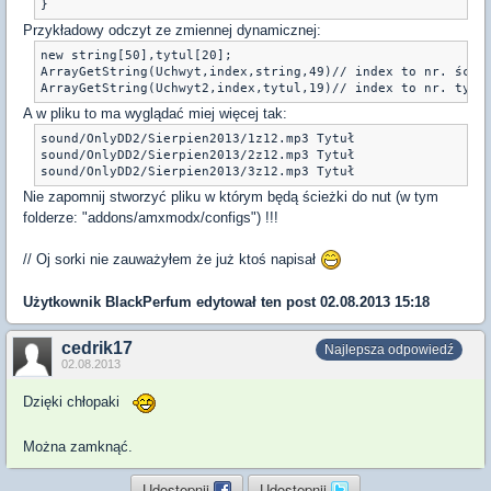
Przykładowy odczyt ze zmiennej dynamicznej:
new string[50],tytul[20];

ArrayGetString(Uchwyt,index,string,49)// index to nr. ścież
A w pliku to ma wyglądać miej więcej tak:
sound/OnlyDD2/Sierpien2013/1z12.mp3 Tytuł

sound/OnlyDD2/Sierpien2013/2z12.mp3 Tytuł

Nie zapomnij stworzyć pliku w którym będą ścieżki do nut (w tym
folderze: "addons/amxmodx/configs") !!!
// Oj sorki nie zauważyłem że już ktoś napisał
Użytkownik
BlackPerfum
edytował ten post 02.08.2013 15:18
cedrik17
Najlepsza odpowiedź
02.08.2013
Dzięki chłopaki
Można zamknąć.
Udostępnij
Udostępnij