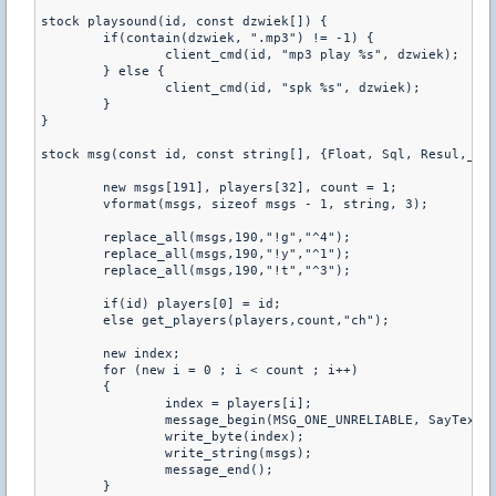
stock playsound(id, const dzwiek[]) {

	if(contain(dzwiek, ".mp3") != -1) {

		client_cmd(id, "mp3 play %s", dzwiek);

	} else {

		client_cmd(id, "spk %s", dzwiek);

	}

}

stock msg(const id, const string[], {Float, Sql, Resul,_}:.
	new msgs[191], players[32], count = 1;

	vformat(msgs, sizeof msgs - 1, string, 3);

	replace_all(msgs,190,"!g","^4");

	replace_all(msgs,190,"!y","^1");

	replace_all(msgs,190,"!t","^3");

	if(id) players[0] = id;

	else get_players(players,count,"ch");

	new index;

	for (new i = 0 ; i < count ; i++)

	{

		index = players[i];

		message_begin(MSG_ONE_UNRELIABLE, SayText, _, index);

		write_byte(index);

		write_string(msgs);

		message_end();

	}
