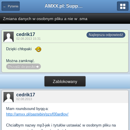
AMXX.pl: Support AMX Mod X i SourceMod
← Pytania
Zmiana danych w osobnym pliku a nie w .sma
cedrik17
Najlepsza odpowiedź
02.08.2013 15:31
Dzięki chłopaki
Można zamknąć.
Przejdź do postu
Zablokowany
cedrik17
02.08.2013
Mam roundsound byqq-a:
http://amxx.pl/pastebin/pzsf00ardlov/
Chciałbym nazwy mp3-jek i tytułów ustawiać w osobnym pliku na