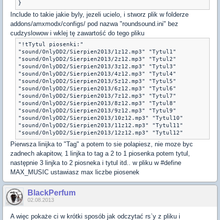
}
Include to takie jakie byly, jezeli ucielo, i stworz plik w folderze
addons/amxmodx/configs/ pod nazwa "roundsound.ini" bez
cudzyslowow i wklej tę zawartość do tego pliku
"!tTytul piosenki:"

"sound/OnlyDD2/Sierpien2013/1z12.mp3" "Tytul1"

"sound/OnlyDD2/Sierpien2013/2z12.mp3" "Tytul2"

"sound/OnlyDD2/Sierpien2013/3z12.mp3" "Tytul3"

"sound/OnlyDD2/Sierpien2013/4z12.mp3" "Tytul4"

"sound/OnlyDD2/Sierpien2013/5z12.mp3" "Tytul5"

"sound/OnlyDD2/Sierpien2013/6z12.mp3" "Tytul6"

"sound/OnlyDD2/Sierpien2013/7z12.mp3" "Tytul7"

"sound/OnlyDD2/Sierpien2013/8z12.mp3" "Tytul8"

"sound/OnlyDD2/Sierpien2013/9z12.mp3" "Tytul9"

"sound/OnlyDD2/Sierpien2013/10z12.mp3" "Tytul10"

"sound/OnlyDD2/Sierpien2013/11z12.mp3" "Tytul11"

"sound/OnlyDD2/Sierpien2013/12z12.mp3" "Tytul12"
Pierwsza linijka to "Tag" a potem to sie polapiesz, nie moze byc
zadnech akapitow, 1 linjka to tag a 2 to 1 piosenka potem tytul,
następnie 3 linjka to 2 piosneka i tytul itd.. w pliku w #define
MAX_MUSIC ustawiasz max liczbe piosenek
BlackPerfum
02.08.2013
A więc pokaże ci w krótki sposób jak odczytać rs`y z pliku i