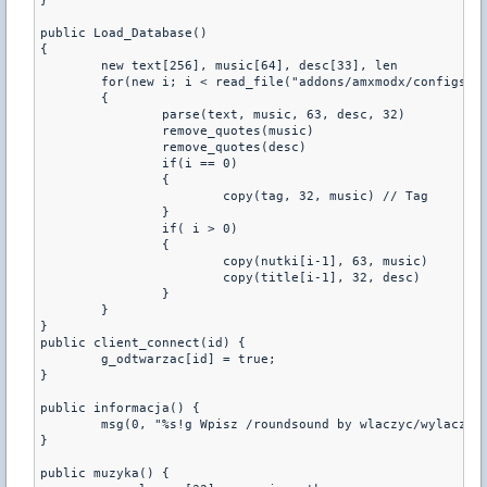
}

public Load_Database()

{

	new text[256], music[64], desc[33], len

	for(new i; i < read_file("addons/amxmodx/configs/roundsound.ini", i, text, charsmax(text), len);i++)

	{

		parse(text, music, 63, desc, 32)

		remove_quotes(music)

		remove_quotes(desc)

		if(i == 0)

		{

			copy(tag, 32, music) // Tag

		}

		if( i > 0)

		{

			copy(nutki[i-1], 63, music)

			copy(title[i-1], 32, desc)

		}

	}

}

public client_connect(id) {

	g_odtwarzac[id] = true;

}

public informacja() {

	msg(0, "%s!g Wpisz /roundsound by wlaczyc/wylaczyc roundsound", tag);

}

public muzyka() {
