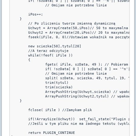
        if( !szData[ 0 ] || szData[ 0 ] == '^n'|| szData[ 0
		// Omijam nie potrzebne linie

        iPos++;

    }

	// Po zliczeniu tworze zmienną dynamiczną

	Uchwyt = ArrayCreate(50,iPos)// 50 to maxymalna długość ścieżki(możesz dać większą)

	Uchwyt2 = ArrayCreate(20,iPos)// 20 to maxymalna długość tytulu (możesz dać większą)

	fseek(iFile, 0, 0)//Ustawiam wskaźnik na początek pliku

	new sciezka[50],tytul[20]

	//A teraz odczytuje

	while(!feof( iFile ))

	{

		fgets( iFile, szData, 49 ); // Pobieram całą linię

		if( !szData[ 0 ] || szData[ 0 ] == '^n'|| szData[ 0 ] == ';'|| szData[ 0 ] == '/' && szData[ 1 ] == '/' ) continue

		// Omijam nie potrzebne linie

		split( szData, sciezka, 49, tytul, 19, " ")

		trim(tytul)

		trim(sciezka)

		ArrayPushString(Uchwyt,sciezka) // wpakowuje do zmiennej dynamicznej po kolei ścieżki twojich nut

		ArrayPushString(Uchwyt2,tytul) // wpakowuje do zmiennej dynamicznej po kolei tytuly twojich nut

    }

	fclose( iFile ) //Zamykam plik

	if(!ArraySize(Uchwyt))	set_fail_state("Plugin zostanie wylaczony z powodu braku map w pliku Twoja_nazwa_pliku.ini")

	//Jeśli w tym pliku nie ma żadnego tekstu (wykluczam ominięty) to wyłączam plugin

	return PLUGIN_CONTINUE
