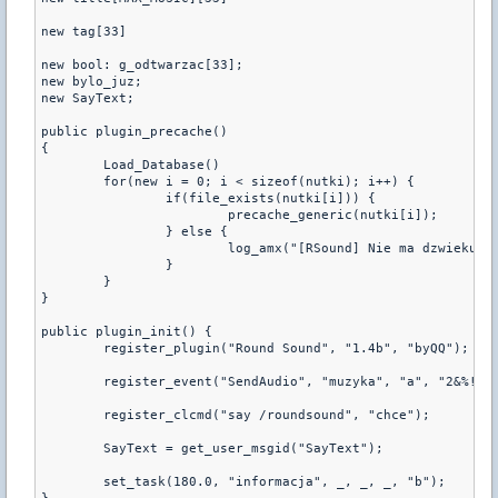
new tag[33]

new bool: g_odtwarzac[33];

new bylo_juz;

new SayText;

public plugin_precache() 

{

	Load_Database()

	for(new i = 0; i < sizeof(nutki); i++) {

		if(file_exists(nutki[i])) {

			precache_generic(nutki[i]);

		} else {

			log_amx("[RSound] Nie ma dzwieku %s", nutki[i]);

		}

	}

}

public plugin_init() {

	register_plugin("Round Sound", "1.4b", "byQQ");

	register_event("SendAudio", "muzyka", "a", "2&%!MRAD_terwin", "2&%!MRAD_ctwin");

	register_clcmd("say /roundsound", "chce");

	SayText = get_user_msgid("SayText");

	set_task(180.0, "informacja", _, _, _, "b");
