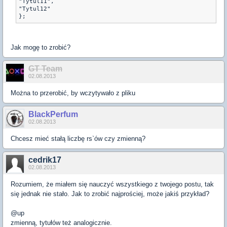
"Tytul11",

"Tytul12"

};
Jak mogę to zrobić?
GT Team
02.08.2013
Można to przerobić, by wczytywało z pliku
BlackPerfum
02.08.2013
Chcesz mieć stałą liczbę rs`ów czy zmienną?
cedrik17
02.08.2013
Rozumiem, że miałem się nauczyć wszystkiego z twojego postu, tak
się jednak nie stało. Jak to zrobić najprościej, może jakiś przykład?
@up
zmienną, tytułów też analogicznie.