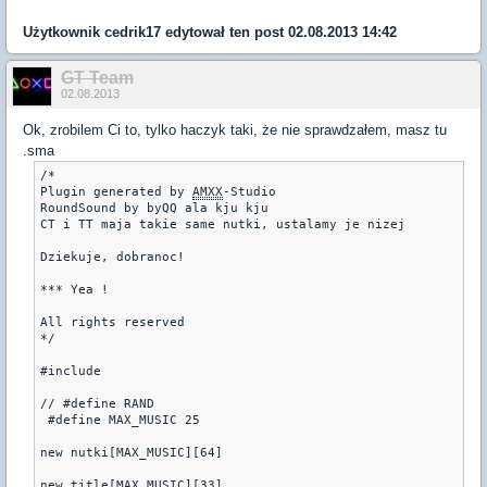
Użytkownik
cedrik17
edytował ten post 02.08.2013 14:42
GT Team
02.08.2013
Ok, zrobilem Ci to, tylko haczyk taki, że nie sprawdzałem, masz tu
.sma
/* 

Plugin generated by 
AMXX
-Studio 

RoundSound by byQQ ala kju kju

CT i TT maja takie same nutki, ustalamy je nizej

Dziekuje, dobranoc!

*** Yea !

All rights reserved

*/

#include 

// #define RAND 

 #define MAX_MUSIC 25

new nutki[MAX_MUSIC][64] 

new title[MAX_MUSIC][33]
