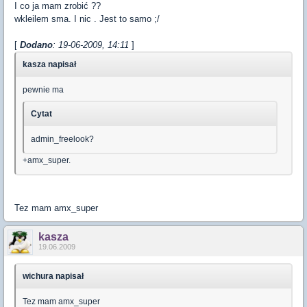
I co ja mam zrobić ??
wkleilem sma. I nic . Jest to samo ;/
[
Dodano
: 19-06-2009, 14:11
]
kasza napisał
pewnie ma
Cytat
admin_freelook?
+amx_super.
Tez mam amx_super
kasza
19.06.2009
wichura napisał
Tez mam amx_super