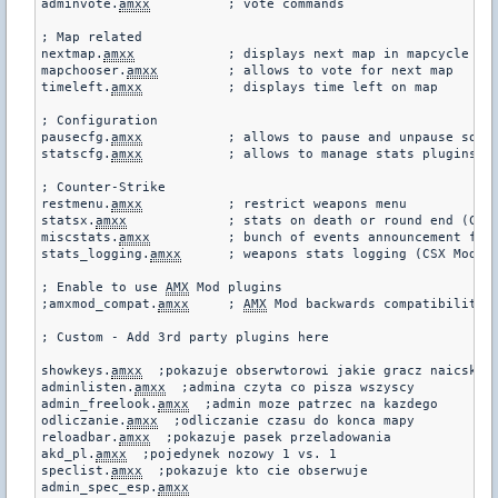
adminvote.
amxx
		; vote commands

; Map related

nextmap.
amxx
		; displays next map in mapcycle

mapchooser.
amxx
		; allows to vote for next map

timeleft.
amxx
		; displays time left on map

; Configuration

pausecfg.
amxx
		; allows to pause and unpause some plugins

statscfg.
amxx
		; allows to manage stats plugins via menu and commands

; Counter-Strike

restmenu.
amxx
		; restrict weapons menu

statsx.
amxx
		; stats on death or round end (CSX Module required!)

miscstats.
amxx
		; bunch of events announcement for Counter-Strike

stats_logging.
amxx
	; weapons stats logging (CSX Module required!)

; Enable to use 
AMX
 Mod plugins

;amxmod_compat.
amxx
	; 
AMX
 Mod backwards compatibility l
; Custom - Add 3rd party plugins here

showkeys.
amxx
  ;pokazuje obserwtorowi jakie gracz naicska k
adminlisten.
amxx
  ;admina czyta co pisza wszyscy

admin_freelook.
amxx
  ;admin moze patrzec na kazdego

odliczanie.
amxx
  ;odliczanie czasu do konca mapy

reloadbar.
amxx
  ;pokazuje pasek przeladowania

akd_pl.
amxx
  ;pojedynek nozowy 1 vs. 1

speclist.
amxx
  ;pokazuje kto cie obserwuje

admin_spec_esp.
amxx