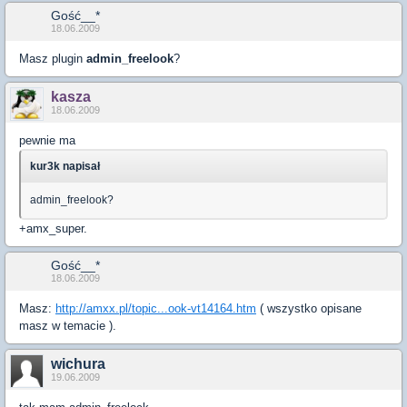
Gość__*
18.06.2009
Masz plugin
admin_freelook
?
kasza
18.06.2009
pewnie ma
kur3k napisał
admin_freelook?
+amx_super.
Gość__*
18.06.2009
Masz:
http://amxx.pl/topic...ook-vt14164.htm
( wszystko opisane
masz w temacie ).
wichura
19.06.2009