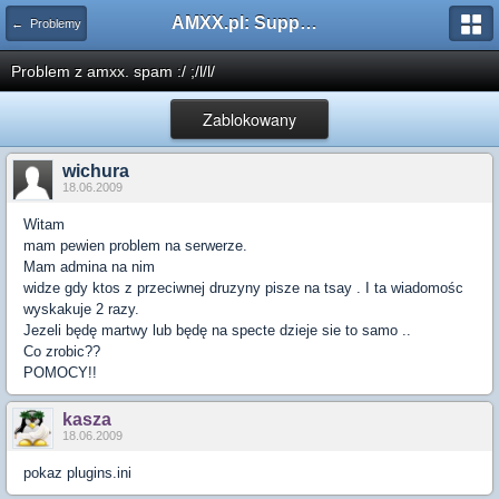
AMXX.pl: Support AMX Mod X i SourceMod
← Problemy
Problem z amxx. spam :/ ;/l/l/
Zablokowany
wichura
18.06.2009
Witam
mam pewien problem na serwerze.
Mam admina na nim
widze gdy ktos z przeciwnej druzyny pisze na tsay . I ta wiadomośc
wyskakuje 2 razy.
Jezeli będę martwy lub będę na specte dzieje sie to samo ..
Co zrobic??
POMOCY!!
kasza
18.06.2009
pokaz plugins.ini