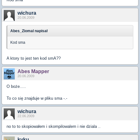
wichura
20.06.2009
Abes_Ziomal napisał
Kod sma
A ktory to jest ten kod smA??
Abes Mapper
20.06.2009
O boże.....
To co się znajduje w pliku sma -.-
wichura
22.06.2009
no to to skopiowałem i skompilowalem i nie dziala ..
kyku