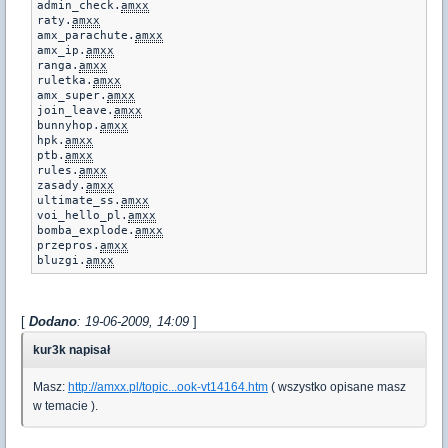
admin_check.
amxx
raty.
amxx
amx_parachute.
amxx
amx_ip.
amxx
ranga.
amxx
ruletka.
amxx
amx_super.
amxx
join_leave.
amxx
bunnyhop.
amxx
hpk.
amxx
ptb.
amxx
rules.
amxx
zasady.
amxx
ultimate_ss.
amxx
voi_hello_pl.
amxx
bomba_explode.
amxx
przepros.
amxx
bluzgi.
amxx
[
Dodano
: 19-06-2009, 14:09
]
kur3k napisał
Masz:
http://amxx.pl/topic...ook-vt14164.htm
( wszystko opisane masz
w temacie ).