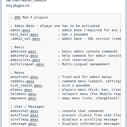
tak mam admin_freelock
moj plugins.ini :
; 
AMX
 Mod X plugins

; Admin Base - Always one has to be activated

admin.
amxx
		; admin base (required for any admin-related)

mini_bans.
amxx
          ; ban z powodem

;admin_sql.
amxx
		; admin base - SQL version (commen
; Basic

admincmd.
amxx
		; basic admin console commands

adminhelp.
amxx
		; help command for admin console commands

adminslots.
amxx
		; slot reservation

multilingual.
amxx
	; Multi-Lingual management

; Menus

menufront.
amxx
		; front-end for admin menus

cmdmenu.
amxx
		; command menu (speech, settings)

kick_reason.
amxx
        ; kick z powodem

plmenu.
amxx
		; players menu (kick, ban, client cmds.)

telemenu.
amxx
		; teleport menu (Fun Module required!)

mapsmenu.
amxx
		; maps menu (vote, changelevel)

; Chat / Messages

adminchat.
amxx
		; console chat commands

antiflood.
amxx
		; prevent clients from chat-flooding the server

scrollmsg.
amxx
		; displays a scrolling message

imessage.
amxx
		; displays information messages
