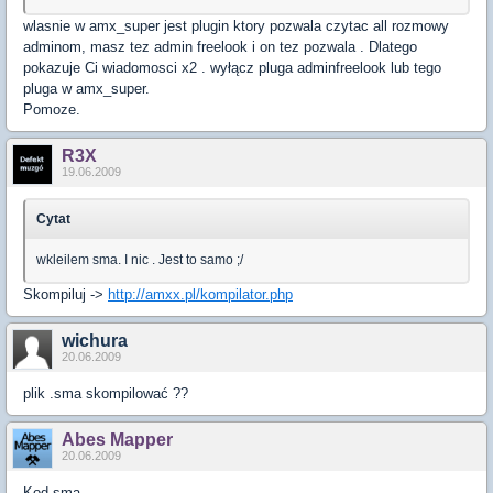
wlasnie w amx_super jest plugin ktory pozwala czytac all rozmowy
adminom, masz tez admin freelook i on tez pozwala . Dlatego
pokazuje Ci wiadomosci x2 . wyłącz pluga adminfreelook lub tego
pluga w amx_super.
Pomoze.
R3X
19.06.2009
Cytat
wkleilem sma. I nic . Jest to samo ;/
Skompiluj ->
http://amxx.pl/kompilator.php
wichura
20.06.2009
plik .sma skompilować ??
Abes Mapper
20.06.2009
Kod sma