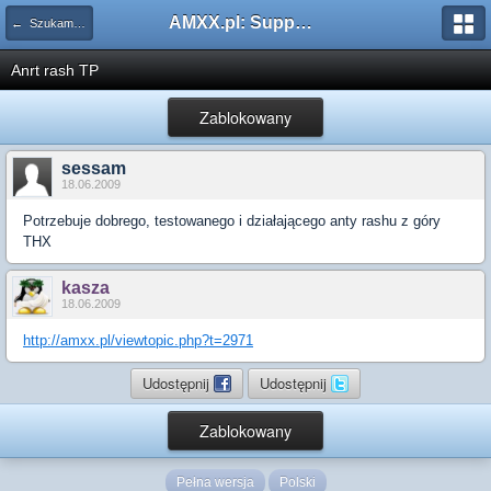
AMXX.pl: Support AMX Mod X i SourceMod
← Szukam pluginu
Anrt rash TP
Zablokowany
sessam
18.06.2009
Potrzebuje dobrego, testowanego i działającego anty rashu z góry
THX
kasza
18.06.2009
http://amxx.pl/viewtopic.php?t=2971
Udostępnij
Udostępnij
Zablokowany
Pełna wersja
Polski