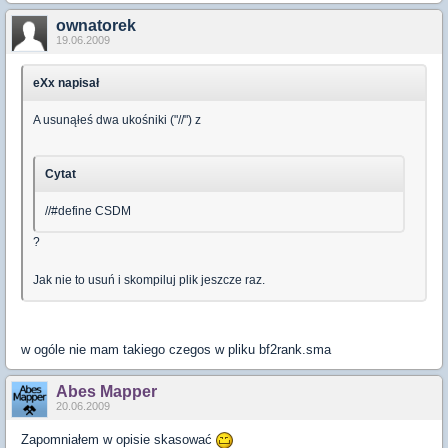
ownatorek
19.06.2009
eXx napisał
A usunąłeś dwa ukośniki ("//") z
Cytat
//#define CSDM
?
Jak nie to usuń i skompiluj plik jeszcze raz.
w ogóle nie mam takiego czegos w pliku bf2rank.sma
Abes Mapper
20.06.2009
Zapomniałem w opisie skasować