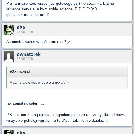
P.S. a moze ktos wrzuci juz gotowego
cs
( no steam) z
bf2
na
jakiegos serva a ja bym sobie sciagnal:D:D:D:D:D:D
glupie ale moze akurat:D
eXx
18.06.2009
A zainstalowałeś w ogóle amxxa ? ;>
ownatorek
18.06.2009
eXx napisał
A zainstalowałeś w ogóle amxxa ? ;>
tak zainstalowalem.....
P.S. juz nie mam pojecia sciagnalem jeszcze raz wszystko od nowa
wszystko pokoleji wgralem a tu d*pa i tak nic nie dziala.....
eXx