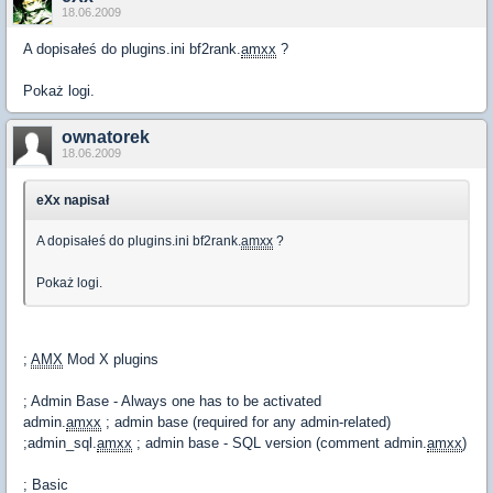
18.06.2009
A dopisałeś do plugins.ini bf2rank.
amxx
?
Pokaż logi.
ownatorek
18.06.2009
eXx napisał
A dopisałeś do plugins.ini bf2rank.
amxx
?
Pokaż logi.
;
AMX
Mod X plugins
; Admin Base - Always one has to be activated
admin.
amxx
; admin base (required for any admin-related)
;admin_sql.
amxx
; admin base - SQL version (comment admin.
amxx
)
; Basic