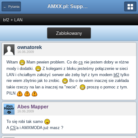
AMXX.pl: Support AMX Mod X i SourceMod
← Pytania
bf2 + LAN
Zablokowany
ownatorek
16.06.2009
Witam
Mam pewien problem. Co do
cs
nie jestem dobry w różne
mody i dodatki.
Z kolegami z bloku jesteśmy połączenie w sieci
LAN i chciałbym założyć serwer ale żeby był z tym modem
bf2
tylko
nie wiem zbytnio jak to zrobic.
Bo o ile wiem inaczej sie zakłada
takie rzeczy na lan a inaczej na "necie".
proszę o pomoc z tym.
PILN
Abes Mapper
16.06.2009
To się robi tak samo
A
CS
'a i AMXMODA już masz ?