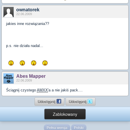
ownatorek
22.06.2009
jakies inne rozwiązania??
p.s. nie działa nadal...
Abes Mapper
22.06.2009
Ściągnij czystego
AMXX
'a a nie jakiś pack....
Udostępnij
Udostępnij
Zablokowany
Pełna wersja
Polski