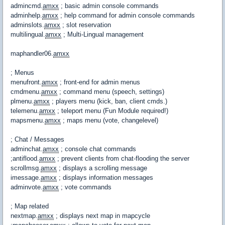
admincmd.
amxx
; basic admin console commands
adminhelp.
amxx
; help command for admin console commands
adminslots.
amxx
; slot reservation
multilingual.
amxx
; Multi-Lingual management
maphandler06.
amxx
; Menus
menufront.
amxx
; front-end for admin menus
cmdmenu.
amxx
; command menu (speech, settings)
plmenu.
amxx
; players menu (kick, ban, client cmds.)
telemenu.
amxx
; teleport menu (Fun Module required!)
mapsmenu.
amxx
; maps menu (vote, changelevel)
; Chat / Messages
adminchat.
amxx
; console chat commands
;antiflood.
amxx
; prevent clients from chat-flooding the server
scrollmsg.
amxx
; displays a scrolling message
imessage.
amxx
; displays information messages
adminvote.
amxx
; vote commands
; Map related
nextmap.
amxx
; displays next map in mapcycle