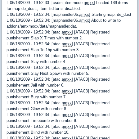
L 06/18/2009 - 19:52:33: [csdm_itemmode.
amxx
] Loaded 189 items
for map de_dust., Item Editor is disabled.
L 06/18/2009 - 19:52:34: [maphandler06.
amxx
] Starting map: de_dust
L 06/18/2009 - 19:52:34: [maphandler06.
amxx
] About to write to
addons/amxmodx/data/maphandler.dat.
L 06/18/2009 - 19:52:34: [atac.
amxx
] [ATAC3] Registered
punishement Slap X Times with number 2.
L 06/18/2009 - 19:52:34: [atac.
amxx
] [ATAC3] Registered
punishement Slap To 1hp with number 3.
L 06/18/2009 - 19:52:34: [atac.
amxx
] [ATAC3] Registered
punishement Slay with number 4.
L 06/18/2009 - 19:52:34: [atac.
amxx
] [ATAC3] Registered
punishement Slay Next Spawn with number 5.
L 06/18/2009 - 19:52:34: [atac.
amxx
] [ATAC3] Registered
punishement Jail with number 6.
L 06/18/2009 - 19:52:34: [atac.
amxx
] [ATAC3] Registered
punishement Bury with number 7.
L 06/18/2009 - 19:52:34: [atac.
amxx
] [ATAC3] Registered
punishement Glow with number 8.
L 06/18/2009 - 19:52:34: [atac.
amxx
] [ATAC3] Registered
punishement Timebomb with number 9.
L 06/18/2009 - 19:52:34: [atac.
amxx
] [ATAC3] Registered
punishement Blind with number 10.
L 06/18/2009 - 19:52:34: [atac.
amxx
] [ATAC3] Registered