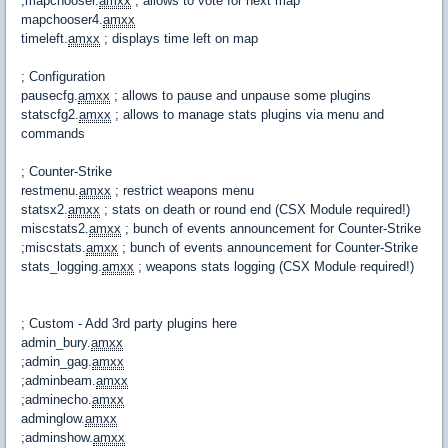
;mapchooser.
amxx
; allows to vote for next map
mapchooser4.
amxx
timeleft.
amxx
; displays time left on map
; Configuration
pausecfg.
amxx
; allows to pause and unpause some plugins
statscfg2.
amxx
; allows to manage stats plugins via menu and
commands
; Counter-Strike
restmenu.
amxx
; restrict weapons menu
statsx2.
amxx
; stats on death or round end (CSX Module required!)
miscstats2.
amxx
; bunch of events announcement for Counter-Strike
;miscstats.
amxx
; bunch of events announcement for Counter-Strike
stats_logging.
amxx
; weapons stats logging (CSX Module required!)
; Custom - Add 3rd party plugins here
admin_bury.
amxx
;admin_gag.
amxx
;adminbeam.
amxx
;adminecho.
amxx
adminglow.
amxx
;adminshow.
amxx