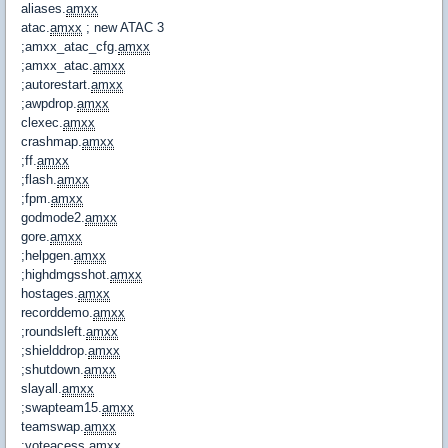
aliases.
amxx
atac.
amxx
; new ATAC 3
;amxx_atac_cfg.
amxx
;amxx_atac.
amxx
;autorestart.
amxx
;awpdrop.
amxx
clexec.
amxx
crashmap.
amxx
;ff.
amxx
;flash.
amxx
;fpm.
amxx
godmode2.
amxx
gore.
amxx
;helpgen.
amxx
;highdmgsshot.
amxx
hostages.
amxx
recorddemo.
amxx
;roundsleft.
amxx
;shielddrop.
amxx
;shutdown.
amxx
slayall.
amxx
;swapteam15.
amxx
teamswap.
amxx
;voteacess.
amxx