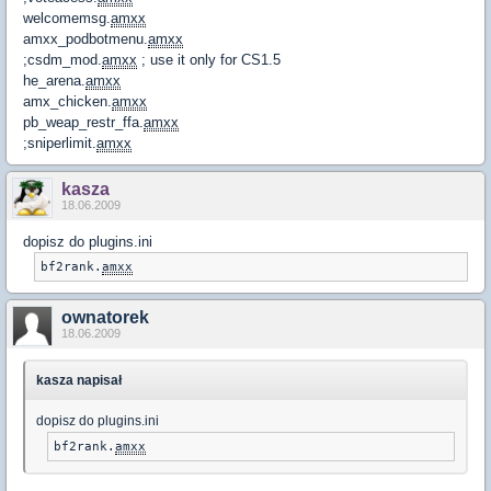
welcomemsg.
amxx
amxx_podbotmenu.
amxx
;csdm_mod.
amxx
; use it only for CS1.5
he_arena.
amxx
amx_chicken.
amxx
pb_weap_restr_ffa.
amxx
;sniperlimit.
amxx
kasza
18.06.2009
dopisz do plugins.ini
bf2rank.
amxx
ownatorek
18.06.2009
kasza napisał
dopisz do plugins.ini
bf2rank.
amxx