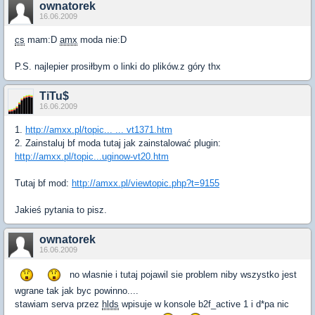
ownatorek
16.06.2009
cs
mam:D
amx
moda nie:D
P.S. najlepier prosiłbym o linki do plików.z góry thx
TiTu$
16.06.2009
1.
http://amxx.pl/topic... ... vt1371.htm
2. Zainstaluj bf moda tutaj jak zainstalować plugin:
http://amxx.pl/topic...uginow-vt20.htm
Tutaj bf mod:
http://amxx.pl/viewtopic.php?t=9155
Jakieś pytania to pisz.
ownatorek
16.06.2009
no wlasnie i tutaj pojawil sie problem niby wszystko jest
wgrane tak jak byc powinno....
stawiam serva przez
hlds
wpisuje w konsole b2f_active 1 i d*pa nic