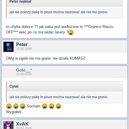
Peter napisał
jak sie połozy pakę to pisze można raszować ale nie ma granic
to chyba dobrze ?? jak paka jest podlozona to ***Granice Raszu
OFF*** wiec po co ma widac lasery ?
Peter
20.05.2008
OMg w ogóle nie ma granic nie działa KUMASZ
Gość__*
20.05.2008
Cytat
jak sie połozy pakę to pisze można raszować ale nie ma granic
Sucham
Wygrałeś.
XvAK
20.05.2008