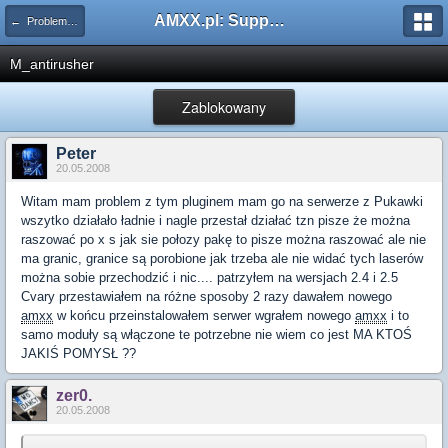
AMXX.pl: Support AMX Mod X i SourceMod
← Problemy z pluginami
M_antirusher
Zablokowany
Peter
20.05.2008
Witam mam problem z tym pluginem mam go na serwerze z Pukawki
wszytko działało ładnie i nagle przestał działać tzn pisze że można
raszować po x s jak sie połozy pakę to pisze można raszować ale nie
ma granic, granice są porobione jak trzeba ale nie widać tych laserów
można sobie przechodzić i nic.... patrzyłem na wersjach 2.4 i 2.5
Cvary przestawiałem na różne sposoby 2 razy dawałem nowego
amxx
w końcu przeinstalowałem serwer wgrałem nowego
amxx
i to
samo moduły są włączone te potrzebne nie wiem co jest MA KTOŚ
JAKIŚ POMYSŁ ??
zer0.
20.05.2008