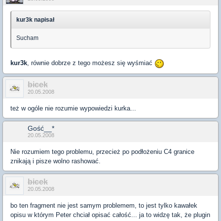
kur3k napisał
Sucham
kur3k
, równie dobrze z tego możesz się wyśmiać
bicek
20.05.2008
też w ogóle nie rozumie wypowiedzi kurka...
Gość__*
20.05.2008
Nie rozumiem tego problemu, przecież po podłożeniu C4 granice
znikają i pisze wolno rashować.
bicek
20.05.2008
bo ten fragment nie jest samym problemem, to jest tylko kawałek
opisu w którym Peter chciał opisać całość... ja to widzę tak, że plugin