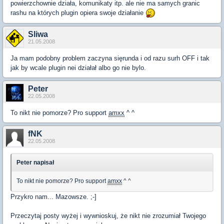
powierzchownie działa, komunikaty itp. ale nie ma samych granic
rashu na których plugin opiera swoje działanie
Sliwa
21.05.2008
Ja mam podobny problem zaczyna sięrunda i od razu surh OFF i tak
jak by wcale plugin nei działał albo go nie bylo.
Peter
22.05.2008
To nikt nie pomorze? Pro support
amxx
^ ^
fNK
22.05.2008
Peter napisał
To nikt nie pomorze? Pro support
amxx
^ ^
Przykro nam... Mazowsze. ;-]
Przeczytaj posty wyżej i wywnioskuj, że nikt nie zrozumiał Twojego