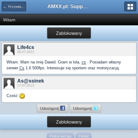
AMXX.pl: Support AMX Mod X i SourceMod
← Przywitaj się
Witam
Zablokowany
Life4cs
06.07.2013
Witam. Mam na imię Dawid. Gram w lola,
cs
. Posiadam własny
serwer
Cs
1.6 500fps. Interesuje się sportem oraz motoryzacją.
As@ssinek
17.07.2013
Cześć
Udostępnij
Udostępnij
Zablokowany
Pełna wersja
Polski