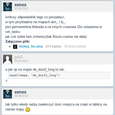
xenos
30.06.2013
krótszy odpowiednik tego co posiadasz;
w tym przykladzie na mapach aim_ i fy_
jest permanentna blokada a na innych czasowa 15s ustawiona w
set_tasku
jak coś sobie tam zmienisz(tak Bozia cvarow nie dala)
Załączone pliki
blokuj_he.sma
874 bajtów
50 Ilość pobrań
pAC
30.06.2013
a jak np na mapie de_dust2_long to tak :
equal(mapa, "de_dust2_long")
?
xenos
30.06.2013
tak tylko wtedy radzę zwiekszyć ilośc miejsca na znaki w tablicy na
nazwe mapy