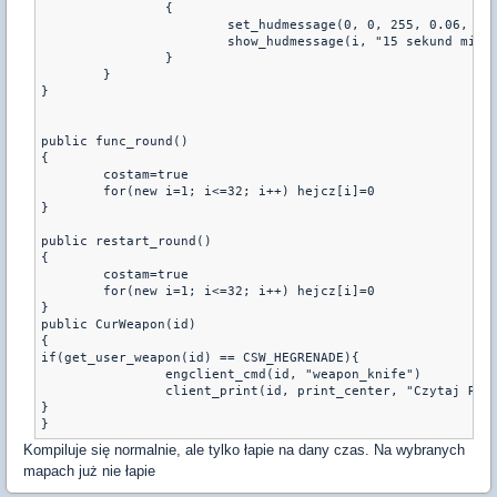
		{

			set_hudmessage(0, 0, 255, 0.06, 0.59, 1, 6.0, 1.0)

			show_hudmessage(i, "15 sekund minelo !")

		}

	}

}

public func_round()

{

	costam=true

	for(new i=1; i<=32; i++) hejcz[i]=0

}

public restart_round()

{

	costam=true

	for(new i=1; i<=32; i++) hejcz[i]=0

}

public CurWeapon(id)

{

if(get_user_weapon(id) == CSW_HEGRENADE){

                engclient_cmd(id, "weapon_knife")

                client_print(id, print_center, "Czytaj Regu
}

}
Kompiluje się normalnie, ale tylko łapie na dany czas. Na wybranych
mapach już nie łapie