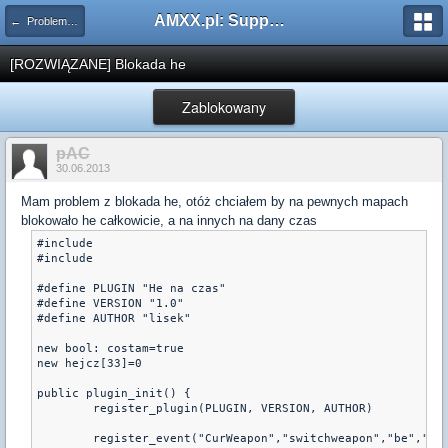
AMXX.pl: Support AMX Mod X i SourceMod
← Problemy z pluginami
[ROZWIĄZANE] Blokada he
Zablokowany
pAC
30.06.2013
Mam problem z blokada he, otóż chciałem by na pewnych mapach
blokowało he całkowicie, a na innych na dany czas
#include 

#include 

#define PLUGIN "He na czas"

#define VERSION "1.0"

#define AUTHOR "lisek"

new bool: costam=true

new hejcz[33]=0

public plugin_init() {

	register_plugin(PLUGIN, VERSION, AUTHOR)

	register_event("CurWeapon","switchweapon","be","1=1")
