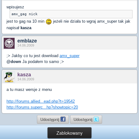
wpisujesz
amx_gag nick
jest to gag na 10 min
jeżeli nie działa to wgraj amx_super tak jak
napisał
kasza
emblaze
14.06.2009
;> Jakby co tu jest download
amx_super
@down
Ja podałem to samo ;>
kasza
14.06.2009
a tu masz wersje z menu
http://forums.allied...ead.php?t=19542
http://forums.superc...hp?showtopic=20
Udostępnij
Udostępnij
Zablokowany