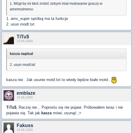
1. Mógł by mi ktoś zrobić żebym miał mutowanie graczy w
amxmodmenu:
1. amx_super spróbuj ma ta funkcje
2. usun modt.txt
TiTu$
13.06.2009
kasza napisał
2. usun modt.txt
kasza nie.. Jak usunie motd.txt to wtedy będzie białe motd..
emblaze
13.06.2009
TiTu$
, Raczej nie... Poprostu się nie pojawi. Próbowałem teraz i nie
pojawia się. Tak jak
kasza
mówi, usunąć ;>
Fakuss
14.06.2009