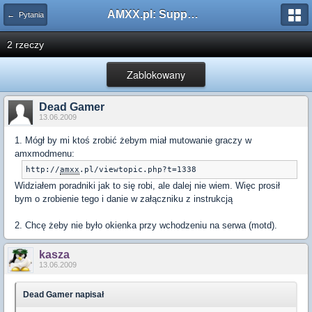
AMXX.pl: Support AMX Mod X i SourceMod
← Pytania
2 rzeczy
Zablokowany
Dead Gamer
13.06.2009
1. Mógł by mi ktoś zrobić żebym miał mutowanie graczy w
amxmodmenu:
http://
amxx
.pl/viewtopic.php?t=1338
Widziałem poradniki jak to się robi, ale dalej nie wiem. Więc prosił
bym o zrobienie tego i danie w załączniku z instrukcją
2. Chcę żeby nie było okienka przy wchodzeniu na serwa (motd).
kasza
13.06.2009
Dead Gamer napisał