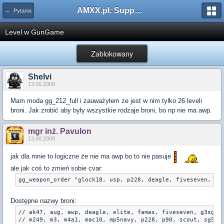
AMXX.pl: Support AMX Mod X i SourceMod
← Pytania
Level w GunGame
Zablokowany
Shelvi
13.06.2009
Mam moda gg_212_full i zauważyłem ze jest w nim tylko 26 leveli
broni. Jak zrobić aby były wszystkie rodzaje broni, bo np nie ma awp.
mgr inż. Pavulon
13.06.2009
jak dla mnie to logiczne że nie ma awp bo to nie pasuje
ale jak coś to zmień sobie cvar:
gg_weapon_order "glock18, usp, p228, deagle, fiveseven, el
Dostępne nazwy broni:
// ak47, aug, awp, deagle, elite, famas, fiveseven, g3sg1, 
// m249, m3, m4a1, mac10, mp5navy, p228, p90, scout, sg550