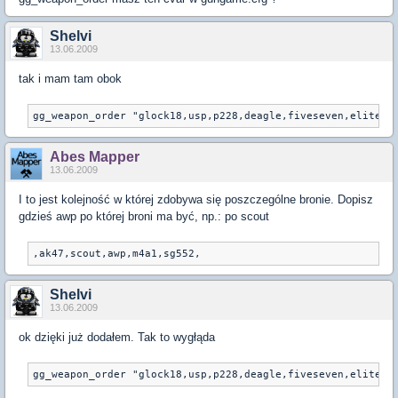
Shelvi
13.06.2009
tak i mam tam obok
gg_weapon_order "glock18,usp,p228,deagle,fiveseven,elite,m
Abes Mapper
13.06.2009
I to jest kolejność w której zdobywa się poszczególne bronie. Dopisz
gdzieś awp po której broni ma być, np.: po scout
,ak47,scout,awp,m4a1,sg552,
Shelvi
13.06.2009
ok dzięki już dodałem. Tak to wygłąda
gg_weapon_order "glock18,usp,p228,deagle,fiveseven,elite,m