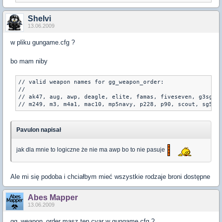
Shelvi
13.06.2009
w pliku gungame.cfg ?
bo mam niby
// valid weapon names for gg_weapon_order:

//

// ak47, aug, awp, deagle, elite, famas, fiveseven, g3sg1, 
Pavulon napisał
jak dla mnie to logiczne że nie ma awp bo to nie pasuje
Ale mi się podoba i chciałbym mieć wszystkie rodzaje broni dostępne
Abes Mapper
13.06.2009
gg_weapon_order masz ten cvar w gungame.cfg ?