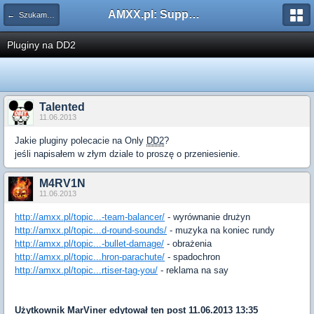
AMXX.pl: Support AMX Mod X i SourceMod
← Szukam pluginu
Pluginy na DD2
Talented
11.06.2013
Jakie pluginy polecacie na Only
DD2
?
jeśli napisałem w złym dziale to proszę o przeniesienie.
M4RV1N
11.06.2013
http://amxx.pl/topic...-team-balancer/
- wyrównanie drużyn
http://amxx.pl/topic...d-round-sounds/
- muzyka na koniec rundy
http://amxx.pl/topic...-bullet-damage/
- obrażenia
http://amxx.pl/topic...hron-parachute/
- spadochron
http://amxx.pl/topic...rtiser-tag-you/
- reklama na say
Użytkownik
MarViner
edytował ten post 11.06.2013 13:35