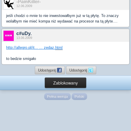
-PainKiller-
12.06.2009
jeśli chodzi o mnie to nie inwestowałbym już w tą płytę. To znaczy
wolałbym nie mieć kompa niż wydawać na procesor na tą płyte....
c#uDy.
13.06.2009
http://allegro.pl/it... ... zedaz.
html
to bedzie smigało
Udostępnij
Udostępnij
Zablokowany
Pełna wersja
Polski