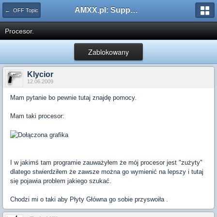
AMXX.pl: Support AMX Mod X i SourceMod
← OFF Topic
Procesor.
Zablokowany
Klycior
12.06.2009
Mam pytanie bo pewnie tutaj znajdę pomocy.
Mam taki procesor:
I w jakimś tam programie zauważyłem że mój procesor jest "zużyty"
dlatego stwierdziłem że zawsze można go wymienić na lepszy i tutaj
się pojawia problem jakiego szukać.
Chodzi mi o taki aby Płyty Główna go sobie przyswoiła .