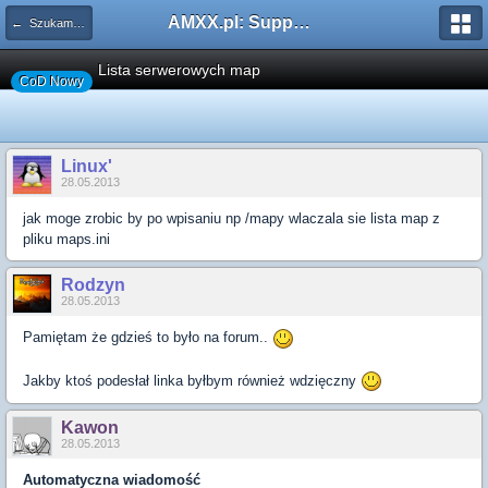
AMXX.pl: Support AMX Mod X i SourceMod
← Szukam pluginu
Lista serwerowych map
CoD Nowy
Linux'
28.05.2013
jak moge zrobic by po wpisaniu np /mapy wlaczala sie lista map z
pliku maps.ini
Rodzyn
28.05.2013
Pamiętam że gdzieś to było na forum..
Jakby ktoś podesłał linka byłbym również wdzięczny
Kawon
28.05.2013
Automatyczna wiadomość