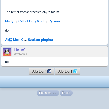
Ten temat został przeniesiony z forum
Mody
→
Call of Duty Mod
→
Pytania
do
AMX
Mod X
→
Szukam pluginu
Linux'
29.05.2013
up
Udostępnij
Udostępnij
Pełna wersja
Polski