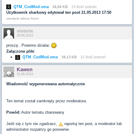
QTM_CodMod.sma
38,94 KB
23 Ilość pobrań
Użytkownik
sharkowy
edytował ten post 21.05.2013 17:50
usunięcie adresu forum
visterix
29.05.2013
proszę.. Powinno dzialac
Załączone pliki
QTM_CodMod.sma
39,13 KB
31 Ilość pobrań
Kawon
31.05.2013
Wiadomość wygenerowana automatycznie
Ten temat został zamknięty przez moderatora.
Powód:
Autor tematu zbanowany
Jeśli się z tym nie zgadzasz,
raportuj ten post, a moderator lub
administrator rozpatrzy go ponownie.