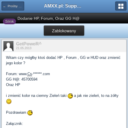
AMXX.pl: Support AMX Mod X i SourceMod
← Prośby o modyfikacje silników/klas/perków
Dodanie HP, Forum, Oraz GG H@
Silnik
Zablokowany
GetPoweR^
21.05.2013
Witam czy mógłby ktoś dodać HP , Forum , GG w HUD oraz zmienić
jego kolor ?
Forum: www.
Cs
-******.com
GG H@: 45700594
Oraz HP
i zmienić kolor na ciemny Zieleń taki
a jak nie zieleń, to na żółty
Pozdrawiam
Załącznik: