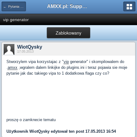
AMXX.pl: Support AMX Mod X i SourceMod
← Pytania dotyczące pluginów
vip generator
Zablokowany
WiotQysky
17.05.2013
Stworzylem vipa korzystajac z "
vip
generator" i skompilowalem do
.
amxx
,wgralem dalem linkijke do plugins.ini i teraz pojawia sie moje
pytanie jak dac takiego vipa to 1 dodatkowa flaga czy co?
proszę o zamknecie tematu
Użytkownik
WiotQysky
edytował ten post 17.05.2013 16:54