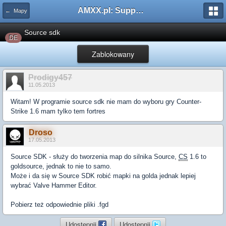
AMXX.pl: Support AMX Mod X i SourceMod
← Mapy
Source sdk
DE
Zablokowany
Prodigy457
11.05.2013
Witam! W programie source sdk nie mam do wyboru gry Counter-
Strike 1.6 mam tylko tem fortres
Droso
17.05.2013
Source SDK - służy do tworzenia map do silnika Source,
CS
1.6 to
goldsource, jednak to nie to samo.
Może i da się w Source SDK robić mapki na golda jednak lepiej
wybrać Valve Hammer Editor.
Pobierz też odpowiednie pliki .fgd
Udostępnij
Udostępnij