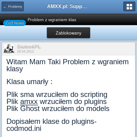
AMXX.pl: Support AMX Mod X i SourceMod
← Problemy
Problem z wgraniem klas
CoD Nowy
Zablokowany
SiuteekPL
28.04.2013
Witam Mam Taki Problem z wgraniem
klasy
Klasa umarły :
Plik sma wrzuciłem do scripting
Plik
amxx
wrzuciłem do plugins
Plik Ghost wrzuciłem do models
Dopisałem klase do plugins-
codmod.ini