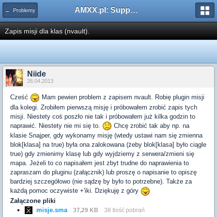
AMXX.pl: Support AMX Mod X i SourceMod
← Problemy
Zapis misji dla klas (nvault).
Niide
26.04.2013
Cześć
Mam pewien problem z zapisem nvault. Robię plugin misji
dla kolegi. Zrobiłem pierwszą misję i próbowałem zrobić zapis tych
misji. Niestety coś poszło nie tak i próbowałem już kilka godzin to
naprawić. Niestety nie mi się to.
Chcę zrobić tak aby np. na
klasie Snajper, gdy wykonamy misję (wtedy ustawi nam się zmienna
blok[klasa] na true) była ona zalokowana (żeby blok[klasa] było ciągle
true) gdy zmienimy klasę lub gdy wyjdziemy z serwera/zmieni się
mapa. Jeżeli to co napisałem jest zbyt trudne do naprawienia to
zapraszam do pluginu (załącznik) lub proszę o napisanie to opiszę
bardziej szczegółowo (nie sądzę by było to potrzebne). Także za
każdą pomoc oczywiste +'iki. Dziękuję z góry
Załączone pliki
misje.sma
37,29 KB
38 Ilość pobrań