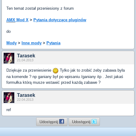
Ten temat został przeniesiony z forum
AMX
Mod X
>
Pytania dotyczące pluginów
do
Mody
>
Inne mody
>
Pytania
Tarasek
21.04.2013
Dziękuje za przeniesienie
Tylko jak to zrobić żeby zabawa była
na komende ? np ganiany był po wpisaniu /ganiany itp . Jest jakaś
formułka którą musze wstawić przed każdą zabawe ?
Tarasek
22.04.2013
ref
Udostępnij
Udostępnij