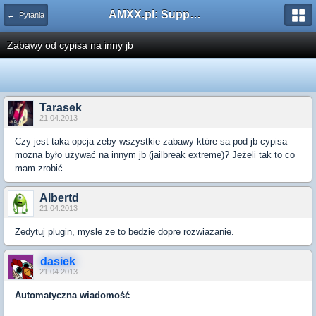
AMXX.pl: Support AMX Mod X i SourceMod
← Pytania
Zabawy od cypisa na inny jb
Tarasek
21.04.2013
Czy jest taka opcja zeby wszystkie zabawy które sa pod jb cypisa
można było używać na innym jb (jailbreak extreme)? Jeżeli tak to co
mam zrobić
Albertd
21.04.2013
Zedytuj plugin, mysle ze to bedzie dopre rozwiazanie.
dasiek
21.04.2013
Automatyczna wiadomość