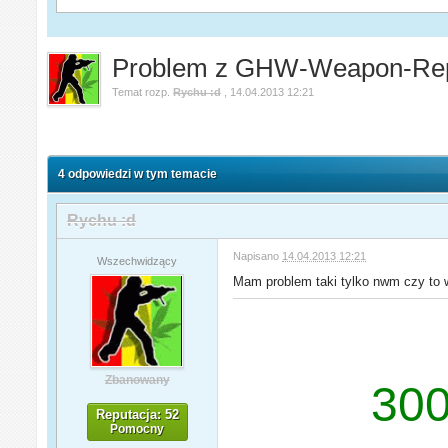
Problem z GHW-Weapon-Re
Temat rozp.
Rychu :d
,
14.04.2013 12:21
4 odpowiedzi w tym temacie
Rychu :d
Napisano
14.04.2013 12:21
Wszechwidzący
Mam problem taki tylko nwm czy to w
Zbanowany
300
Reputacja: 52
Pomocny