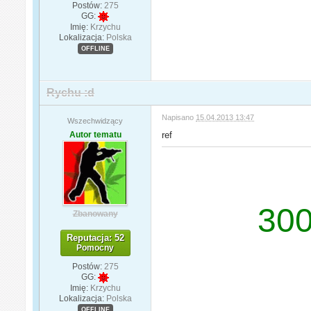
Postów:
275
GG:
Imię:
Krzychu
Lokalizacja:
Polska
OFFLINE
Rychu :d
Napisano
15.04.2013 13:47
Wszechwidzący
Autor tematu
ref
300
Zbanowany
Reputacja: 52
Pomocny
Postów:
275
GG:
Imię:
Krzychu
Lokalizacja:
Polska
OFFLINE