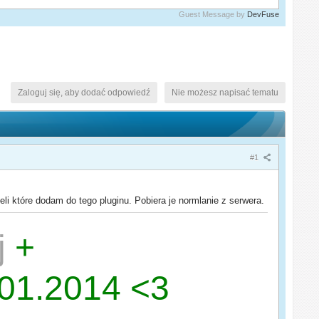
Guest Message by
DevFuse
Zaloguj się, aby dodać odpowiedź
Nie możesz napisać tematu
#1
i które dodam do tego pluginu. Pobiera je normlanie z serwera.
j
+
.01.2014 <3