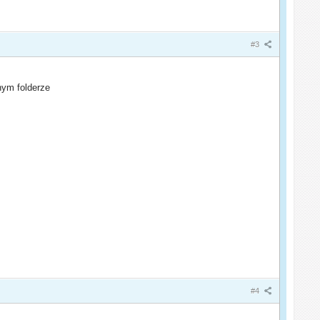
#3
nym folderze
#4