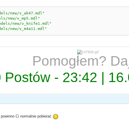
dels/new/v_ak47.mdl"
els/new/v_mp5.mdl"
odels/new/v_knife1.mdl"
dels/new/v_m4a11.mdl"
Pomogłem? Da
 Postów - 23:42 | 16
i powinno Ci normalnie pobierać