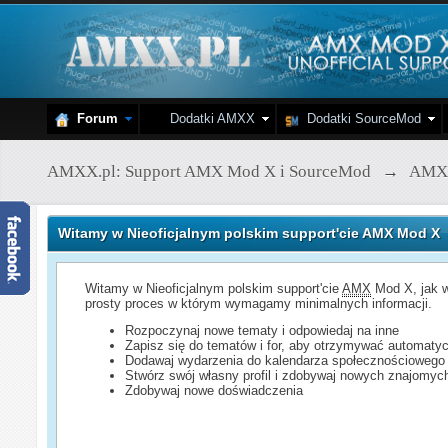
Forum
Dodatki AMXX
Dodatki SourceMod
AMXX.pl: Support AMX Mod X i SourceMod
→
AMX
Witamy w Nieoficjalnym polskim support'cie AMX Mod X
Witamy w Nieoficjalnym polskim support'cie
AMX
Mod X, jak w
prosty proces w którym wymagamy minimalnych informacji.
Rozpoczynaj nowe tematy i odpowiedaj na inne
Zapisz się do tematów i for, aby otrzymywać automatyc
Dodawaj wydarzenia do kalendarza społecznościowego
Stwórz swój własny profil i zdobywaj nowych znajomyc
Zdobywaj nowe doświadczenia