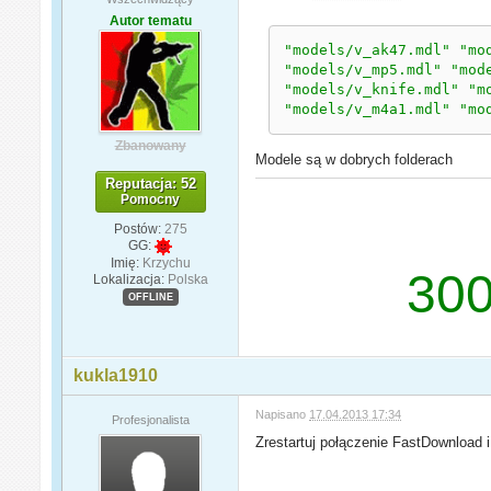
Autor tematu
"models/v_ak47.mdl"
"mo
"models/v_mp5.mdl"
"mod
"models/v_knife.mdl"
"m
"models/v_m4a1.mdl"
"mo
Zbanowany
Modele są w dobrych folderach
Reputacja: 52
Pomocny
Postów:
275
GG:
Imię:
Krzychu
300
Lokalizacja:
Polska
OFFLINE
kukla1910
Napisano
17.04.2013 17:34
Profesjonalista
Zrestartuj połączenie FastDownload 