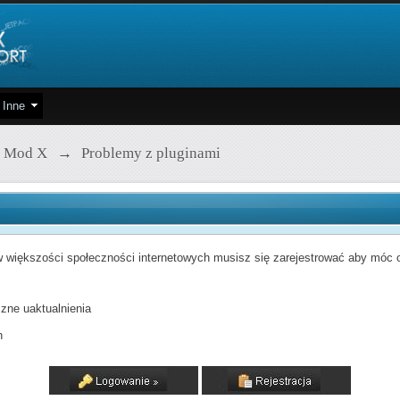
Inne
 Mod X
→
Problemy z pluginami
 większości społeczności internetowych musisz się zarejestrować aby móc od
zne uaktualnienia
h