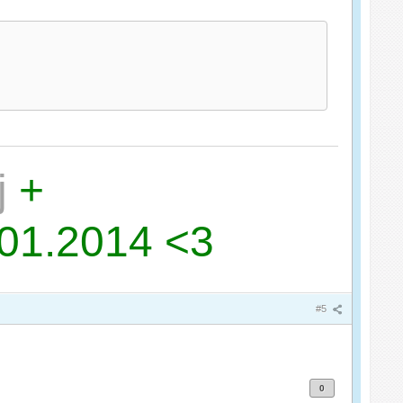
j
+
.01.2014 <3
#5
0