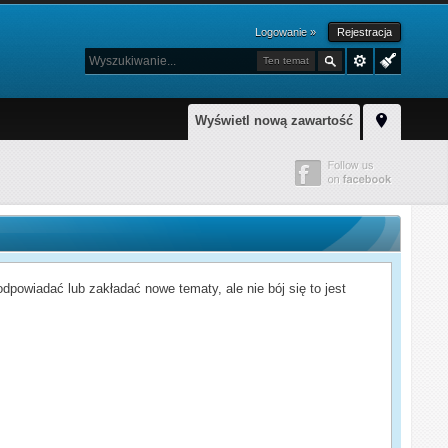
Logowanie »
Rejestracja
Ten temat
Wyświetl nową zawartość
powiadać lub zakładać nowe tematy, ale nie bój się to jest