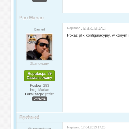
Pan Marian
Napisano
16.04.2013 06:13
Banned
Pokaż plik konfiguracyjny, w którym
Zbanowany
Reputacja: 89
Zaawansowany
Postów:
283
Imię:
Marian
Lokalizacja:
इंटरनेट
OFFLINE
Rychu :d
Napisano
17.04.2013 17:25
Wszechwidzący