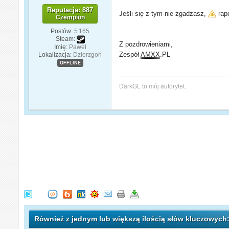
Reputacja: 887
Jeśli się z tym nie zgadzasz,
rapo
Czempion
Postów:
5 165
Steam:
Z pozdrowieniami,
Imię:
Paweł
Zespół
AMXX
.PL
Lokalizacja:
Dzierzgoń
OFFLINE
DarkGL to mój autorytet.
Również z jednym lub większą ilością słów kluczowych: