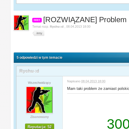
[ROZWIĄZANE] Problem z 
INNY
Temat rozp.
Rychu :d
,
08.04.2013 18:00
inny
5 odpowiedzi w tym temacie
Rychu :d
Napisano
08.04.2013 18:00
Wszechwidzący
Mam taki problem że zamiast polskich 
Zbanowany
300
Reputacja: 52