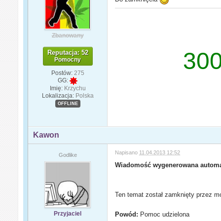
Zbanowany
300
Reputacja: 52
Pomocny
Postów:
275
GG:
Imię:
Krzychu
Lokalizacja:
Polska
OFFLINE
Kawon
Napisano
11.04.2013 12:52
Godlike
Wiadomość wygenerowana automa
Ten temat został zamknięty przez mo
Przyjaciel
Powód:
Pomoc udzielona