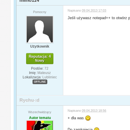
mimo114
Napisano
09.04.2013 17:03
Pomocny
Jeśli używasz notepad++ to otwórz pl
Użytkownik
Reputacja: 4
Nowy
Postów:
72
Imię:
Mateusz
Lokalizacja:
Lubliniec
OFFLINE
Rychu :d
Napisano
09.04.2013 18:56
Wszechwidzący
Autor tematu
+ dla was
Do zamknięcia