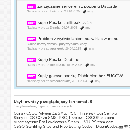
Zarządzanie serwerem z poziomu Discorda
INNY
Napisany przez
Lakrous
, 28.10.2025
inny
Kupie Paczke JailBreak cs 1.6
INNY
Napisany przez
Domix
, 06.07.2025
inny
Problem z wyświetlaniem nazw klas w menu
INNY
Błędne nazwy w menu przy wyborze klasy
Napisany przez
protypek
, 29.04.2025
inny
Kupię Paczke Deathrun
INNY
Napisany przez
benko345
, 18.03.2025
inny
Kupię gotową paczkę DiabloMod bez BUGÓW!
INNY
Napisany przez
Mefedroniarz
, 26.11.2024
inny
Użytkownicy przeglądający ten temat: 0
0 użytkowników, 0 gości, 0 anonimowych
Coinsy CSGOPolygon Za SMS, PSC , Przelew - CoinSell.pro
Skiny do CS:GO za SMS, PSC, Przelew - CSGOPaka.com
Automatyczny Bot Levelowania Steam - LVLUPSteam.com
CSGO Gambling Sites and Free Betting Codes - DreamCodes.gg
💸 