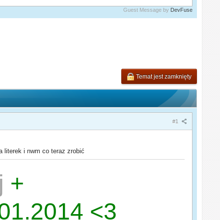
Guest Message by
DevFuse
Temat jest zamknięty
#1
 literek i nwm co teraz zrobić
j
+
.01.2014 <3