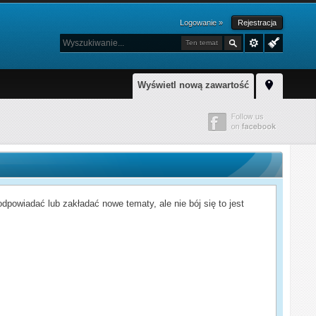
Logowanie »
Rejestracja
Ten temat
Wyświetl nową zawartość
powiadać lub zakładać nowe tematy, ale nie bój się to jest