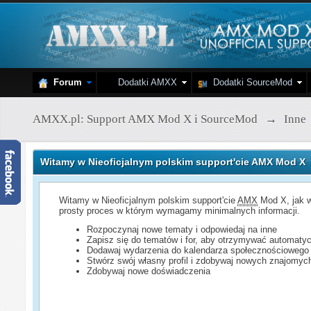
Forum
Dodatki AMXX
Dodatki SourceMod
AMXX.pl: Support AMX Mod X i SourceMod
→
Inne
Witamy w Nieoficjalnym polskim support'cie AMX Mod X
Witamy w Nieoficjalnym polskim support'cie
AMX
Mod X, jak w
prosty proces w którym wymagamy minimalnych informacji.
Rozpoczynaj nowe tematy i odpowiedaj na inne
Zapisz się do tematów i for, aby otrzymywać automatyc
Dodawaj wydarzenia do kalendarza społecznościowego
Stwórz swój własny profil i zdobywaj nowych znajomyc
Zdobywaj nowe doświadczenia