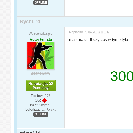
OFFLINE
Rychu :d
Napisano
09.04.2013 16:14
Wszechwidzący
Autor tematu
mam na utf-8 czy cos w tym stylu
300
Zbanowany
Reputacja: 52
Pomocny
Postów:
275
GG:
Imię:
Krzychu
Lokalizacja:
Polska
OFFLINE