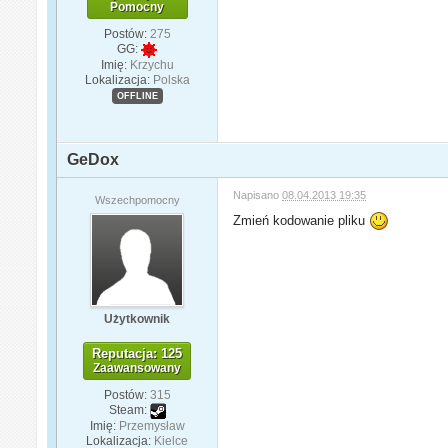
Pomocny
Postów:
275
GG:
Imię:
Krzychu
Lokalizacja:
Polska
OFFLINE
GeDox
Napisano
08.04.2013 19:35
Wszechpomocny
Zmień kodowanie pliku
Użytkownik
Reputacja: 125
Zaawansowany
Postów:
315
Steam:
Imię:
Przemysław
Lokalizacja:
Kielce