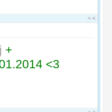
#3
j
+
.01.2014 <3