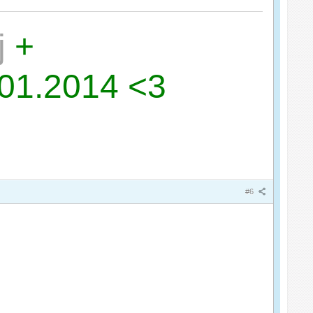
j
+
.01.2014 <3
#6