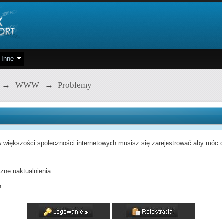
Inne
→
WWW
→
Problemy
 większości społeczności internetowych musisz się zarejestrować aby móc od
zne uaktualnienia
h