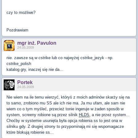
czy to możliwe?
Pozdrawiam
mgr inż. Pavulon
24.05.2009
nie. zawsze są w cstrike lub co najwyżej cstrike_jezyk - np.
cstrike_polish
katalog gry, inaczej się nie da...
Portek
24.05.2009
Nie wiem na ile temu wierzyć, któryś z moich adminów skarży się na
to samo, zrobiono mu SS ale ich nie ma. Ja mu ufam, ale sam nie
wiem co o tym myśleć, przecież tonie ingeruje w żaden sposób w
system, screeny robione są przez silnik
HLDS
, a nie przez system...
Choćby w systemie usunięta była opcja robienia ss to jest ona w
silniku gdy. Z drugiej strony to przypominają mi się wspomagacze
które blokują robienie ss...