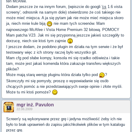
ten McAfee.
Dodam jeszcze że na innym forum, (wpiszcie do googli '
cs
1.6 vista
screeny', odnosnik na samym dole) stwierdzono że coś takiego nie
może mieć miejsca. A ja się pytam jak nie może mieć miejsca skoro
ja, niech mnie kule biją
nie mam tych screenów. Mam
najnowszego McAfee i Vista Home Premium 32 bitową. POMOCY
Mam patcha V23. Jak mi się przypomną jeszcze jakieś szczegóły to
dorzucę, niech sie ktoś tym zajmie
I jeszcze dodam, że podobno plugin im działa na tym serwie i że był
testowany więc z ich strony raczej było wszystko git.
Mam cfg pod słabe kompy, konsola mi się rzadko odświeża i takie
tam, może jest jakaś komenda która zakazuje transferu większych
plików?
Może mają starą wersję pluginu która działa tylko pod
?
Skonczyły mi się pomysły, proszę o wypowiadanie się osób
chcących pomóc a nie przedstawiających swoje opinie i złote myśli.
Może tu mi ktoś pomoże?
mgr inż. Pavulon
22.06.2009
Screen'y są wykonywane przez grę i jedyna możliwość żeby ich nie
było to brak uprawnień do zapisu jakichkolwiek plików w tym katalogu
przez grę.