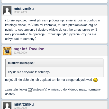
mistrzmiku
22.06.2009
i tu się zgodzę, nawet jak sam próbuje np. zmienić coś w configu w
katalogu Valve, to Vista mi zabrania, musze przekopiować cfg na
pulpit, tu cos zmienic i dopiero wkleic do cstrike a nastepnie ok 3
razy potwierdzic ta operację. Pozostaje tylko pytanie, czy da sie
odzyskać te screeny?
mgr inż. Pavulon
22.06.2009
mistrzmiku napisał
czy da sie odzyskać te screeny?
no jeżeli nie dało się ich zapisać to nie ma czego odzyskiwać
zainstaluj lepiej
CS
'a(steam'a) w miejscu do którego masz normalny
dostęp.
mistrzmiku
22.06.2009