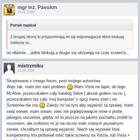
mgr inż. Pavulon
24.05.2009
Portek napisał
Z drugiej strony to przypominają mi się wspomagacze które blokują
robienie ss...
no właśnie... jedne blokują a drugie się ukrywają na czas screen'a...
mistrzmiku
22.06.2009
Skopiowane z innego forum, post mojego autorstwa:
Więc tak, mam ten sam problem
Mam Viste na lapie, do tego
McAfee, przeszukałem cały katalog Valve ( akurat grałem na ns ),
przeszukałem też cały 'moj komputer' z opcji menu start i nic.
Screenów nie ma
Zależy mi na tym aby wyjaśnić tą sprawę, mam
swój serwer, mam steam, wiec nie pojdejrzewajcie mnie o probe
jakiegos uszustwa, gdyby mi to jeszcze na jakims puchatku zrobili to
rozumiem, ale zrobiono mi je na raczej malo znanym prywatnym
serwie, chciałbym tą sprawę wyjaśnić. Niech się wypowie ktoś
kompetentny kto próbował robić takie screeny na Viście, lub Vista +