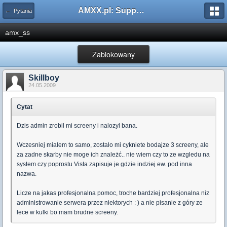
AMXX.pl: Support AMX Mod X i SourceMod
← Pytania
amx_ss
Zablokowany
Skillboy
24.05.2009
Cytat
Dzis admin zrobil mi screeny i nalozyl bana.
Wczesniej mialem to samo, zostalo mi cykniete bodajze 3 screeny, ale
za zadne skarby nie moge ich znależć.. nie wiem czy to ze wzgledu na
system czy poprostu Vista zapisuje je gdzie indziej ew. pod inna
nazwa.
Licze na jakas profesjonalna pomoc, troche bardziej profesjonalna niz
administrowanie serwera przez niektorych : ) a nie pisanie z góry ze
lece w kulki bo mam brudne screeny.