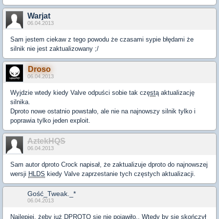
Warjat
06.04.2013
Sam jestem ciekaw z tego powodu że czasami sypie błędami że
silnik nie jest zaktualizowany ;/
Droso
06.04.2013
Wyjdzie wtedy kiedy Valve odpuści sobie tak czę
st
ą aktualizację
silnika.
Dproto nowe ostatnio powstało, ale nie na najnowszy silnik tylko i
poprawia tylko jeden exploit.
AztekHQS
06.04.2013
Sam autor dproto Crock napisał, że zaktualizuje dproto do najnowszej
wersji
HLDS
kiedy Valve zaprzestanie tych częstych aktualizacji.
Gość_Tweak._*
06.04.2013
Najlepiej, żeby już DPROTO się nie pojawiło.. Wtedy by się skończył