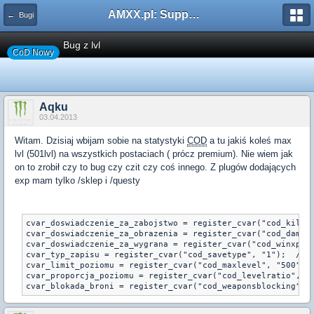
AMXX.pl: Support AMX Mod X i SourceMod
← Bugi
Bug z lvl
CoD Nowy
Aqku
03.04.2013
Witam. Dzisiaj wbijam sobie na statystyki
COD
a tu jakiś koleś max
lvl (501lvl) na wszystkich postaciach ( prócz premium). Nie wiem jak
on to zrobił czy to bug czy czit czy coś innego. Z plugów dodających
exp mam tylko /sklep i /questy
cvar_doswiadczenie_za_zabojstwo = register_cvar("cod_killxp
cvar_doswiadczenie_za_obrazenia = register_cvar("cod_damage
cvar_doswiadczenie_za_wygrana = register_cvar("cod_winxp", 
cvar_typ_zapisu = register_cvar("cod_savetype", "1");  // 1
cvar_limit_poziomu = register_cvar("cod_maxlevel", "500"); 
cvar_proporcja_poziomu = register_cvar("cod_levelratio", "3
cvar_blokada_broni = register_cvar("cod_weaponsblocking", 