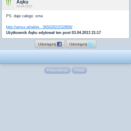
Aqku
03.04.2013
PS. daje calego .sma
http://amxx.pl/wklej...36502021532858/
Użytkownik
Aqku
edytował ten post 03.04.2013 21:17
Udostępnij
Udostępnij
Pełna wersja
Polski