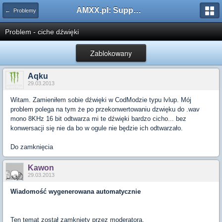
AMXX.pl: Support AMX Mod X i SourceMod
← Problemy
Problem - ciche dźwięki
Zablokowany
Aqku
29.03.2013
Witam. Zamieniłem sobie dźwięki w CodModzie typu lvlup. Mój
problem polega na tym że po przekonwertowaniu dzwięku do .wav
mono 8KHz 16 bit odtwarza mi te dźwięki bardzo cicho... bez
konwersacji się nie da bo w ogule nie będzie ich odtwarzało.
Do zamknięcia
Kawon
29.03.2013
Wiadomość wygenerowana automatycznie
Ten temat został zamknięty przez moderatora.